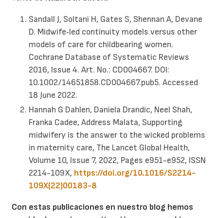
Sandall J, Soltani H, Gates S, Shennan A, Devane
D. Midwife‐led continuity models versus other
models of care for childbearing women.
Cochrane Database of Systematic Reviews
2016, Issue 4. Art. No.: CD004667. DOI:
10.1002/14651858.CD004667.pub5. Accessed
18 June 2022.
Hannah G Dahlen, Daniela Drandic, Neel Shah,
Franka Cadee, Address Malata, Supporting
midwifery is the answer to the wicked problems
in maternity care, The Lancet Global Health,
Volume 10, Issue 7, 2022, Pages e951-e952, ISSN
2214-109X,
https://doi.org/10.1016/S2214-
109X(22)00183-8
Con estas publicaciones en nuestro blog hemos