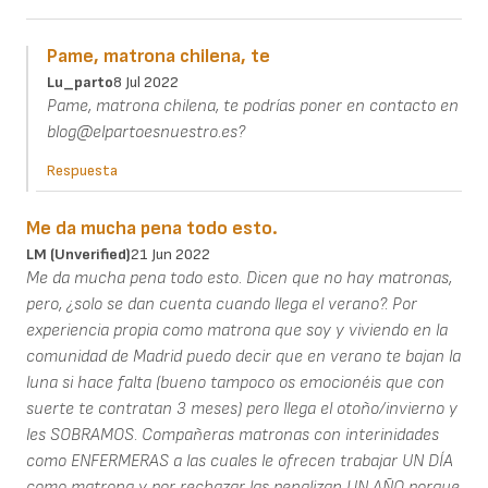
Pame, matrona chilena, te
Lu_parto
8 Jul 2022
Pame, matrona chilena, te podrías poner en contacto en
blog@elpartoesnuestro.es?
Respuesta
Me da mucha pena todo esto.
LM (unverified)
21 Jun 2022
Me da mucha pena todo esto. Dicen que no hay matronas,
pero, ¿solo se dan cuenta cuando llega el verano?. Por
experiencia propia como matrona que soy y viviendo en la
comunidad de Madrid puedo decir que en verano te bajan la
luna si hace falta (bueno tampoco os emocionéis que con
suerte te contratan 3 meses) pero llega el otoño/invierno y
les SOBRAMOS. Compañeras matronas con interinidades
como ENFERMERAS a las cuales le ofrecen trabajar UN DÍA
como matrona y por rechazar las penalizan UN AÑO porque