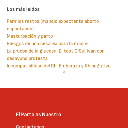
Los más leidos
Parir los restos (manejo expectante aborto
espontáneo)
Masturbación y parto
Riesgos de una cesárea para la madre
La prueba de la glucosa: El test O´Sullivan con
desayuno protesta
Incompatibilidad del Rh. Embarazo y Rh negativo
Paginación
Siguiente
››
página
El Parto es Nuestro
Contáctanos