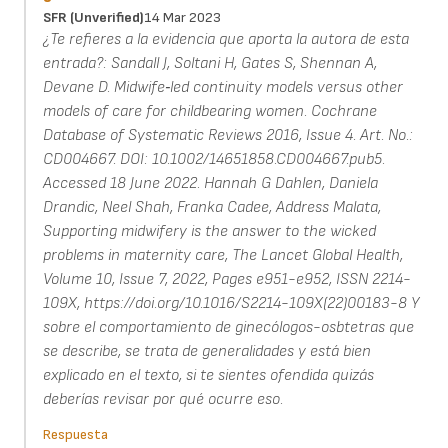
SFR (unverified)
14 Mar 2023
¿Te refieres a la evidencia que aporta la autora de esta
entrada?: Sandall J, Soltani H, Gates S, Shennan A,
Devane D. Midwife‐led continuity models versus other
models of care for childbearing women. Cochrane
Database of Systematic Reviews 2016, Issue 4. Art. No.:
CD004667. DOI: 10.1002/14651858.CD004667.pub5.
Accessed 18 June 2022. Hannah G Dahlen, Daniela
Drandic, Neel Shah, Franka Cadee, Address Malata,
Supporting midwifery is the answer to the wicked
problems in maternity care, The Lancet Global Health,
Volume 10, Issue 7, 2022, Pages e951-e952, ISSN 2214-
109X, https://doi.org/10.1016/S2214-109X(22)00183-8 Y
sobre el comportamiento de ginecólogos-osbtetras que
se describe, se trata de generalidades y está bien
explicado en el texto, si te sientes ofendida quizás
deberías revisar por qué ocurre eso.
Respuesta