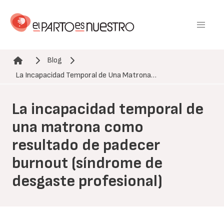
Pasar
al
contenido
principal
Blog
Ruta de navegación
La Incapacidad Temporal de Una Matrona…
La incapacidad temporal de
una matrona como
resultado de padecer
burnout (síndrome de
desgaste profesional)