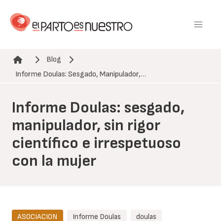
Pasar
al
contenido
principal
Blog
Ruta de navegación
Informe Doulas: Sesgado, Manipulador,…
Informe Doulas: sesgado,
manipulador, sin rigor
científico e irrespetuoso
con la mujer
ASOCIACION
Informe Doulas
doulas