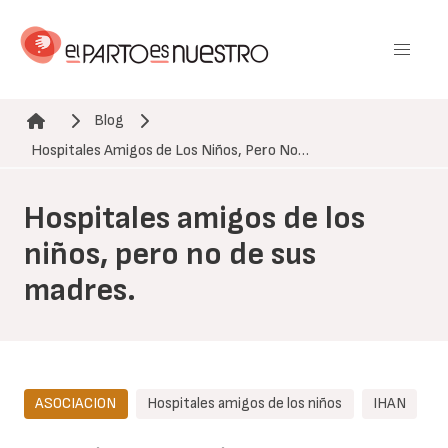
Pasar
al
contenido
principal
Blog
Ruta de navegación
Hospitales Amigos de Los Niños, Pero No…
Hospitales amigos de los
niños, pero no de sus
madres.
ASOCIACION
Hospitales amigos de los niños
IHAN