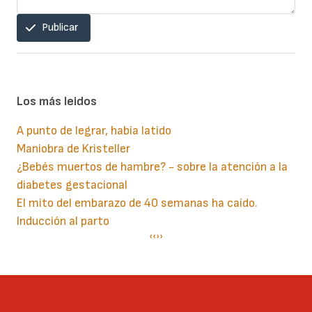
Publicar
Los más leidos
A punto de legrar, había latido
Maniobra de Kristeller
¿Bebés muertos de hambre? - sobre la atención a la
diabetes gestacional
El mito del embarazo de 40 semanas ha caído.
Inducción al parto
Paginación
Página
‹‹
Siguiente
››
anterior
página