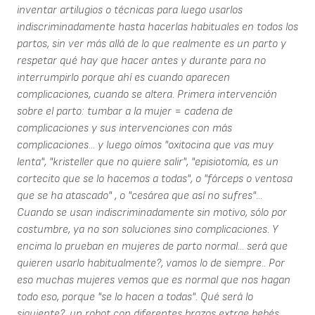
inventar artilugios o técnicas para luego usarlos
indiscriminadamente hasta hacerlas habituales en todos los
partos, sin ver más allá de lo que realmente es un parto y
respetar qué hay que hacer antes y durante para no
interrumpirlo porque ahí es cuando aparecen
complicaciones, cuando se altera. Primera intervención
sobre el parto: tumbar a la mujer = cadena de
complicaciones y sus intervenciones con más
complicaciones... y luego oímos "oxitocina que vas muy
lenta", "kristeller que no quiere salir", "episiotomía, es un
cortecito que se lo hacemos a todas", o "fórceps o ventosa
que se ha atascado" , o "cesárea que así no sufres"...
Cuando se usan indiscriminadamente sin motivo, sólo por
costumbre, ya no son soluciones sino complicaciones. Y
encima lo prueban en mujeres de parto normal... será que
quieren usarlo habitualmente?, vamos lo de siempre.. Por
eso muchas mujeres vemos que es normal que nos hagan
todo eso, porque "se lo hacen a todas". Qué será lo
siguiente?, un robot con diferentes brazos extrae bebés