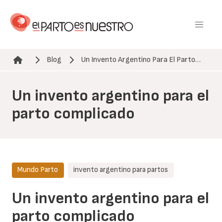
Pasar
al
contenido
principal
Blog
Un Invento Argentino Para El Parto…
Ruta de navegación
Un invento argentino para el
parto complicado
Mundo Parto
invento argentino para partos
Un invento argentino para el
parto complicado