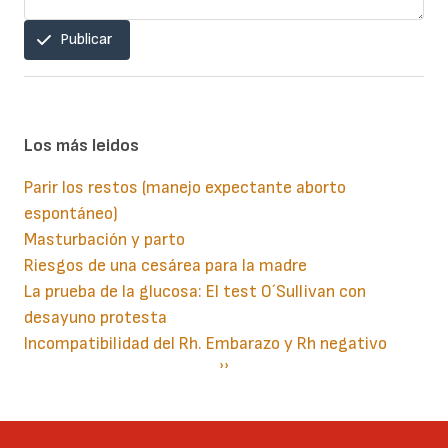
Publicar
Los más leidos
Parir los restos (manejo expectante aborto
espontáneo)
Masturbación y parto
Riesgos de una cesárea para la madre
La prueba de la glucosa: El test O´Sullivan con
desayuno protesta
Incompatibilidad del Rh. Embarazo y Rh negativo
Paginación
Siguiente
››
página