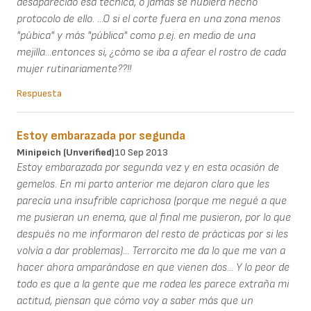
desaparecido esa técnica, o jamás se hubiera hecho
protocolo de ello. ...O si el corte fuera en una zona menos
"púbica" y más "pública" como p.ej. en medio de una
mejilla...entonces si, ¿cómo se iba a afear el rostro de cada
mujer rutinariamente??!!
Respuesta
Estoy embarazada por segunda
Minipeich (unverified)
10 Sep 2013
Estoy embarazada por segunda vez y en esta ocasión de
gemelos. En mi parto anterior me dejaron claro que les
parecía una insufrible caprichosa (porque me negué a que
me pusieran un enema, que al final me pusieron, por lo que
después no me informaron del resto de prácticas por si les
volvía a dar problemas)... Terrorcito me da lo que me van a
hacer ahora amparándose en que vienen dos... Y lo peor de
todo es que a la gente que me rodea les parece extraña mi
actitud, piensan que cómo voy a saber más que un