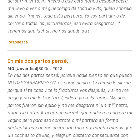
del sufrimiento, mi miedo a que esto nunca desaparecerá
me llevó a ver a mi ginecólogo de toda la vida, quien sonreía
diciendo: "mujer, todo está perfecto. Yo soy partidario de
cortar a todas las parturientas, eso evita desgarros....".
Tenemos que luchar, no nos queda otra.
Respuesta
En mis dos partos pensé,
MG (unverified)
30 Oct 2013
En mis dos partos pensé, porque nadie piensa en que puedo
NO DESGARRARME????, es como decirte te rompo la pierna
porque si te caes y te la fracturas vos después, y si no me
caigo y no me la fracturo?, jodete ya te la rompi! Mis dos
partos fueron sin episio y no me desgarre ni un milímetro,
nunca lo entendí, ni nunca permiti que nadie me cortara mi
vagina pero para eso contrate a mi partera en forma
particular que no me costo una fortuna, mucho menos que
un cochesito de lujo, y elegí un obstetra consecuente con