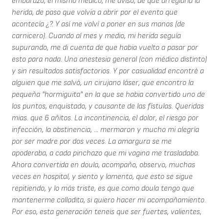
embarazo, el mismo médico, me aviso, de que arreglaria la
herida, de paso que volvia a abrir por el evento que
acontecía ¿?. Y así me volví a poner en sus manos (de
carnicero). Cuando al mes y medio, mi herida seguía
supurando, me di cuenta de que habia vuelto a pasar por
esto para nada. Una anestesia general (con médico distinto)
y sin resultados satisfactorios. Y por casualidad encontré a
alguien que me salvó, un cirujano láser, que encontro la
pequeña "hormiguita" en la que se habia convertido uno de
los puntos, enquistado, y causante de las fístulas. Queridas
mias. que 6 añitos. La incontinencia, el dolor, el riesgo por
infección, la abstinencia, ... mermaron y mucho mi alegría
por ser madre por dos veces. La amargura se me
apoderaba, a cada pinchazo que mi vagina me trasladaba.
Ahora convertida en doula, acompaño, observo, muchas
veces en hospital, y siento y lamento, que esto se sigue
repitiendo, y lo más triste, es que como doula tengo que
mantenerme calladita, si quiero hacer mi acompañamiento.
Por eso, esta generación teneis que ser fuertes, valientes,