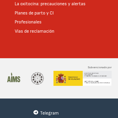
La oxitocina: precauciones y alertas
Planes de parto y CI
Profesionales
Vías de reclamación
Subvencionado por
Telegram