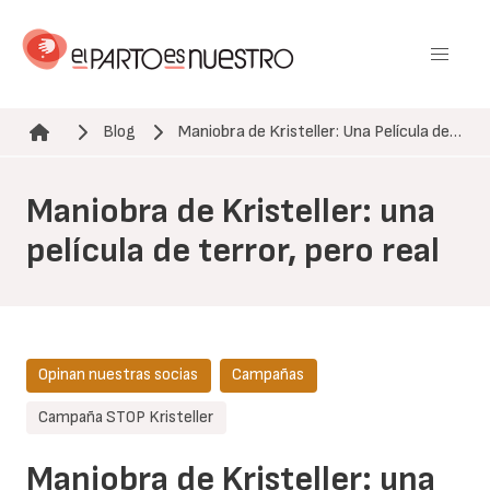
Pasar
al
contenido
principal
Blog
Maniobra de Kristeller: Una Película de…
Ruta de navegación
Maniobra de Kristeller: una
película de terror, pero real
Opinan nuestras socias
Campañas
Campaña STOP Kristeller
Maniobra de Kristeller: una