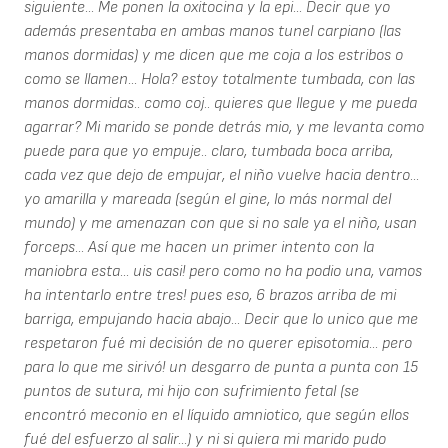
siguiente... Me ponen la oxitocina y la epi... Decir que yo
además presentaba en ambas manos tunel carpiano (las
manos dormidas) y me dicen que me coja a los estribos o
como se llamen... Hola? estoy totalmente tumbada, con las
manos dormidas.. como coj.. quieres que llegue y me pueda
agarrar? Mi marido se ponde detrás mio, y me levanta como
puede para que yo empuje.. claro, tumbada boca arriba,
cada vez que dejo de empujar, el niño vuelve hacia dentro...
yo amarilla y mareada (según el gine, lo más normal del
mundo) y me amenazan con que si no sale ya el niño, usan
forceps... Así que me hacen un primer intento con la
maniobra esta... uis casi! pero como no ha podio una, vamos
ha intentarlo entre tres! pues eso, 6 brazos arriba de mi
barriga, empujando hacia abajo... Decir que lo unico que me
respetaron fué mi decisión de no querer episotomia... pero
para lo que me sirivó! un desgarro de punta a punta con 15
puntos de sutura, mi hijo con sufrimiento fetal (se
encontró meconio en el líquido amniotico, que según ellos
fué del esfuerzo al salir...) y ni si quiera mi marido pudo