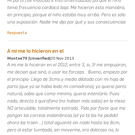
Mi parto fue inducido e instrumentalizado porque el niño
tenia frecuencia cardiaca baja. Me hicieron esta maniobra,
en principio, porque el niño estaba muy arriba. Pero es sólo
una suposición. Nadie me dijo por qué y sus consecuencias
Respuesta
A mi me lo hicieron en el
Montse79 (unverified)
20 Nov 2013
A mi me lo hicieron en el 2012, entre 3, si, 3! me empujaron,
me decian que sinó, a usar los forceps... Bueno, empiezo por
el principio: Llego de 3cms y medio dilatada con mi hoja de
parto (que ya se habia leido mi comadrona), yo queria parto
natural, sabia que como mínimo, queria intentarlo. Pues
nada, directa a quirofano (no habian más salas) en la mesa
NO articulable, totalmente estirada.. Pido por favor que me
pongan las correas inalambricas (si! ya te las he pedido!
ahora las traen....) total aguanté sin nada hasta los 8cm,
pero al estar tumbada, sin moverme, era doloroso no, lo