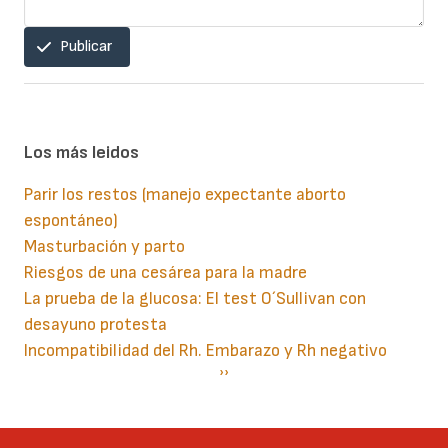
Publicar
Los más leidos
Parir los restos (manejo expectante aborto
espontáneo)
Masturbación y parto
Riesgos de una cesárea para la madre
La prueba de la glucosa: El test O´Sullivan con
desayuno protesta
Incompatibilidad del Rh. Embarazo y Rh negativo
Paginación
Siguiente
››
página