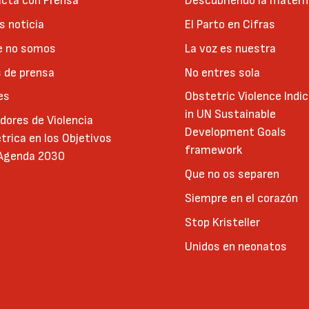
cta con Prensa
Descubriendo la matern
 noticia
El Parto en Cifras
e no somos
La voz es nuestra
 de prensa
No entres sola
es
Obstetric Violence Indi
in UN Sustainable
adores de Violencia
Development Goals
trica en los Objetivos
framework
 Agenda 2030
Que no os separen
Siempre en el corazón
Stop Kristeller
Unidos en neonatos