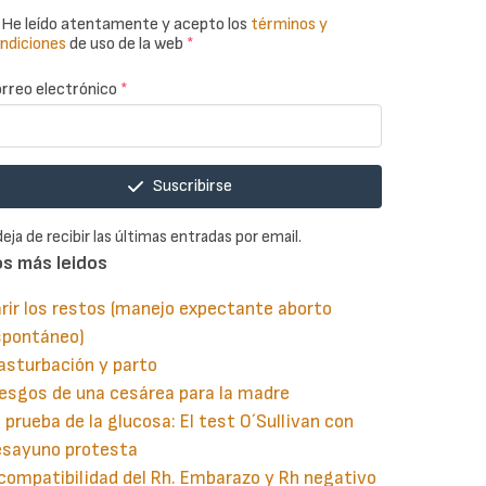
He leído atentamente y acepto los
términos y
ndiciones
de uso de la web
*
rreo electrónico
*
Suscribirse
deja de recibir las últimas entradas por email.
os más leidos
rir los restos (manejo expectante aborto
spontáneo)
asturbación y parto
esgos de una cesárea para la madre
 prueba de la glucosa: El test O´Sullivan con
esayuno protesta
compatibilidad del Rh. Embarazo y Rh negativo