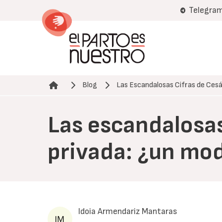
Pasar
Telegra
al
contenido
principal
Blog
Las Escandalosas Cifras de Ces
Ruta de navegación
Las escandalosas
privada: ¿un mod
Idoia Armendariz Mantaras