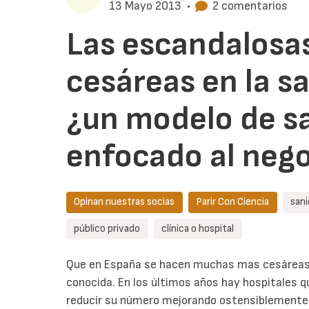
13 Mayo 2013
•
2 comentarios
Las escandalosas
cesáreas en la s
¿un modelo de s
enfocado al neg
Opinan nuestras socias
Parir Con Ciencia
sani
público privado
clínica o hospital
Que en España se hacen muchas mas cesáreas d
conocida. En los últimos años hay hospitales 
reducir su número mejorando ostensiblemente s