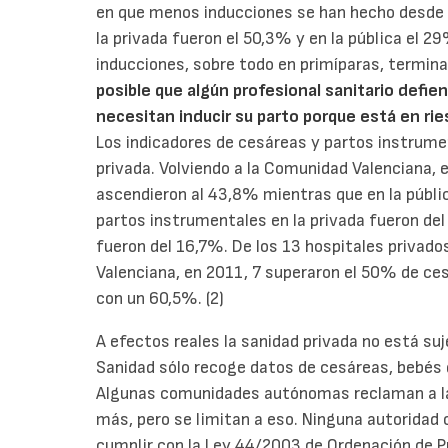
en que menos inducciones se han hecho desde 1
la privada fueron el 50,3% y en la pública el 
inducciones, sobre todo en primíparas, termi
posible que algún profesional sanitario defi
necesitan inducir su parto porque está en rie
Los indicadores de cesáreas y partos instrume
privada. Volviendo a la Comunidad Valenciana, 
ascendieron al 43,8% mientras que en la pública
partos instrumentales en la privada fueron del
fueron del 16,7%. De los 13 hospitales privad
Valenciana, en 2011, 7 superaron el 50% de ce
con un 60,5%. (2)
A efectos reales la sanidad privada no está suje
Sanidad sólo recoge datos de cesáreas, bebés
Algunas comunidades autónomas reclaman a l
más, pero se limitan a eso. Ninguna autoridad 
cumplir con la Ley 44/2003 de Ordenación de P