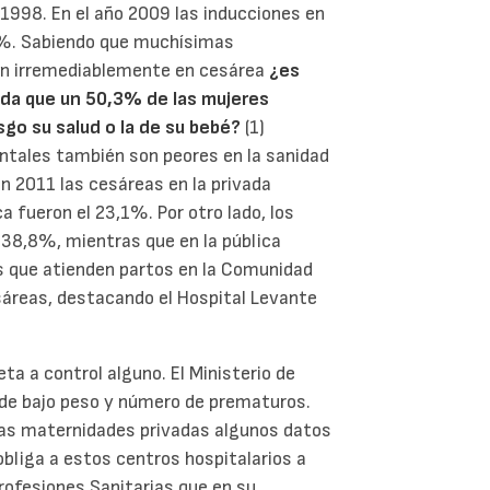
998. En el año 2009 las inducciones en
29%. Sabiendo que muchísimas
nan irremediablemente en cesárea
¿es
enda que un 50,3% de las mujeres
sgo su salud o la de su bebé?
(1)
ntales también son peores en la sanidad
en 2011 las cesáreas en la privada
 fueron el 23,1%. Por otro lado, los
 38,8%, mientras que en la pública
os que atienden partos en la Comunidad
sáreas, destacando el Hospital Levante
ta a control alguno. El Ministerio de
 de bajo peso y número de prematuros.
as maternidades privadas algunos datos
obliga a estos centros hospitalarios a
rofesiones Sanitarias que en su