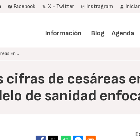
m
Facebook
X - Twitter
Instragram
Inicia
Navegación
principal
Información
Blog
Agenda
áreas En…
 cifras de cesáreas e
elo de sanidad enfoc
E