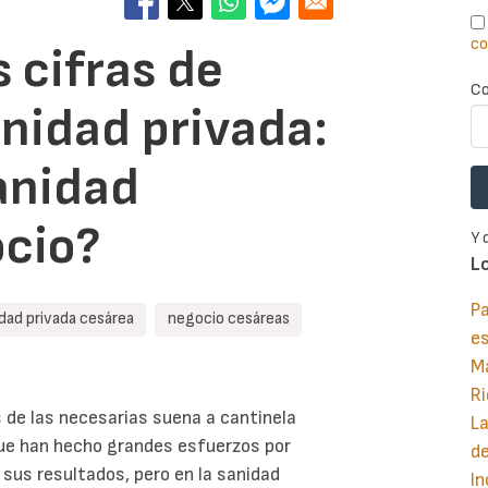
co
 cifras de
Co
anidad privada:
anidad
ocio?
Y 
L
Pa
dad privada cesárea
negocio cesáreas
e
M
Ri
e las necesarias suena a cantinela
La
que han hecho grandes esfuerzos por
d
us resultados, pero en la sanidad
In