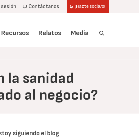
r sesión
Contáctanos
¡Hazte socia/o!
Recursos
Relatos
Media
n la sanidad
ado al negocio?
stoy siguiendo el blog