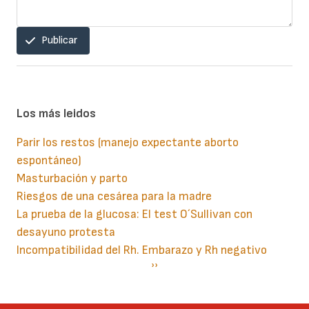
Publicar
Los más leidos
Parir los restos (manejo expectante aborto
espontáneo)
Masturbación y parto
Riesgos de una cesárea para la madre
La prueba de la glucosa: El test O´Sullivan con
desayuno protesta
Incompatibilidad del Rh. Embarazo y Rh negativo
Paginación
Siguiente
››
página