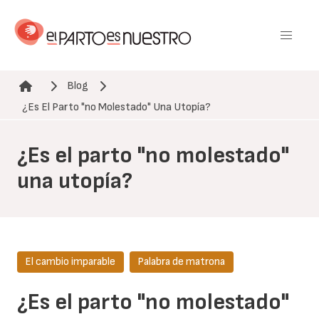
Pasar
al
contenido
principal
Blog
Ruta de navegación
¿Es El Parto "no Molestado" Una Utopía?
¿Es el parto "no molestado"
una utopía?
El cambio imparable
Palabra de matrona
¿Es el parto "no molestado"