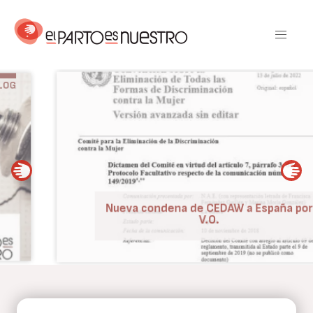
Pasar
al
contenido
principal
BLOG
Nueva condena de CEDAW a España por
V.O.