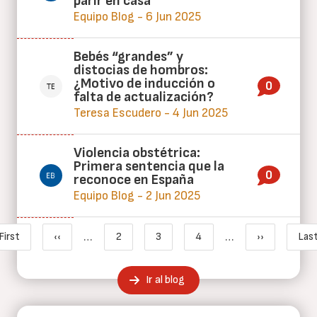
parir en casa
Equipo Blog - 6 Jun 2025
Bebés “grandes” y
distocias de hombros:
¿Motivo de inducción o
0
falta de actualización?
Teresa Escudero - 4 Jun 2025
Violencia obstétrica:
Primera sentencia que la
0
reconoce en España
Equipo Blog - 2 Jun 2025
Paginación
…
…
First
‹‹
2
3
4
››
Last
Primera página
Página anterior
Page
Página actual
Page
Siguiente p
Ú
Ir al blog