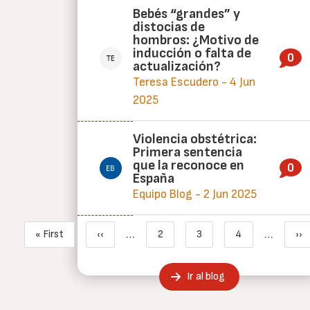
Bebés “grandes” y
distocias de
hombros: ¿Motivo de
inducción o falta de
0
actualización?
Teresa Escudero - 4 Jun
2025
Violencia obstétrica:
Primera sentencia
que la reconoce en
0
España
Equipo Blog - 2 Jun 2025
Paginación
…
…
« First
‹‹
2
3
4
››
Primera página
Página anterior
Page
Página actual
Page
Si
Ir al blog