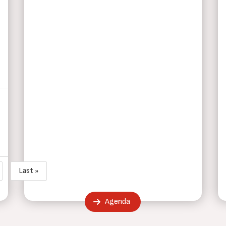
Last »
guiente página
Última página
Agenda