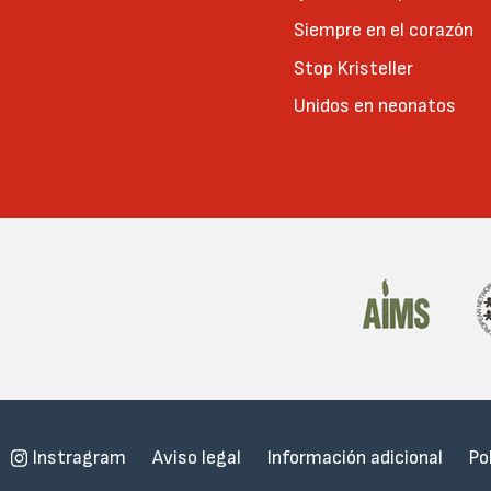
Siempre en el corazón
Stop Kristeller
Unidos en neonatos
Menu
Instragram
Aviso legal
Información adicional
Po
Subfooter