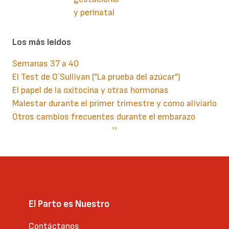
y perinatal
Los más leidos
Semanas 37 a 40
El Test de O´Sullivan ("La prueba del azúcar")
El papel de la oxitocina y otras hormonas
Malestar durante el primer trimestre y como aliviarlo
Otros cambios frecuentes durante el embarazo
Paginación
Siguiente
››
página
El Parto es Nuestro
Contáctanos