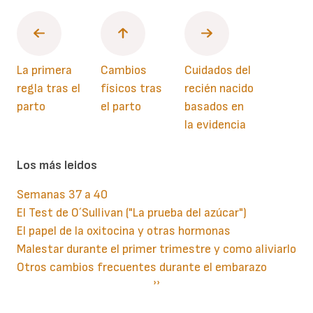
La primera
Cambios
Cuidados del
regla tras el
físicos tras
recién nacido
parto
el parto
basados en
la evidencia
Los más leidos
Semanas 37 a 40
El Test de O´Sullivan ("La prueba del azúcar")
El papel de la oxitocina y otras hormonas
Malestar durante el primer trimestre y como aliviarlo
Otros cambios frecuentes durante el embarazo
Paginación
Siguiente
››
página