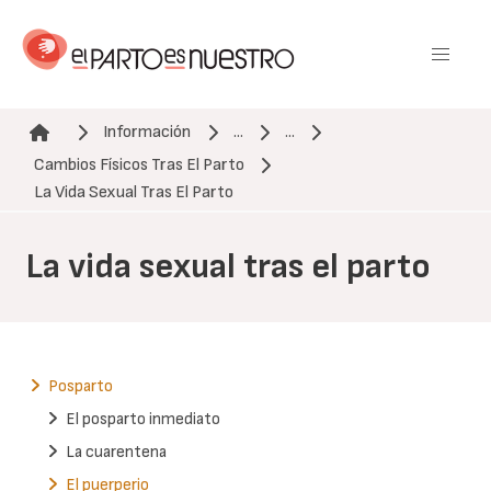
Pasar
al
contenido
principal
Información
...
...
Cambios Físicos Tras El Parto
Ruta de navegación
La Vida Sexual Tras El Parto
La vida sexual tras el parto
Posparto
El posparto inmediato
La cuarentena
El puerperio