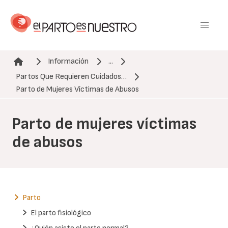
Pasar
al
contenido
principal
Información
...
Partos Que Requieren Cuidados…
Ruta de navegación
Parto de Mujeres Víctimas de Abusos
Parto de mujeres víctimas
de abusos
Parto
El parto fisiológico