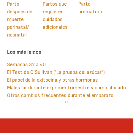
Parto
Partos que
Parto
después de
requieren
prematuro
muerte
cuidados
perinatal/
adicionales
neonatal
Los más leidos
Semanas 37 a 40
El Test de O´Sullivan ("La prueba del azúcar")
El papel de la oxitocina y otras hormonas
Malestar durante el primer trimestre y como aliviarlo
Otros cambios frecuentes durante el embarazo
Paginación
Siguiente
››
página