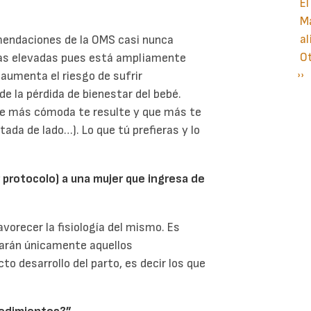
El
Ma
al
mendaciones de la OMS casi nunca
O
rnas elevadas pues está ampliamente
Si
››
P
aumenta el riesgo de sufrir
pá
e la pérdida de bienestar del bebé.
que más cómoda te resulte y que más te
stada de lado…). Lo que tú prefieras y lo
protocolo) a una mujer que ingresa de
avorecer la fisiología del mismo. Es
carán únicamente aquellos
o desarrollo del parto, es decir los que