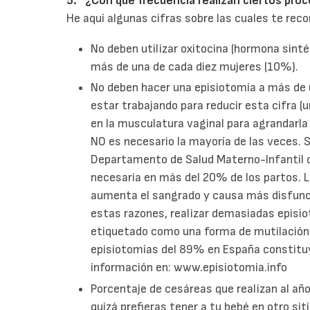
5. “¿Con qué frecuencia realizan ciertos pro
He aquí algunas cifras sobre las cuales te rec
No deben utilizar oxitocina (hormona sintét
más de una de cada diez mujeres (10%).
No deben hacer una episiotomía a más de 
estar trabajando para reducir esta cifra (
en la musculatura vaginal para agrandarla 
NO es necesario la mayoría de las veces. 
Departamento de Salud Materno-Infantil d
necesaria en más del 20% de los partos. L
aumenta el sangrado y causa más disfunci
estas razones, realizar demasiadas episi
etiquetado como una forma de mutilación ge
episiotomías del 89% en España constituy
información en: www.episiotomia.info
Porcentaje de cesáreas que realizan al año
quizá prefieras tener a tu bebé en otro si