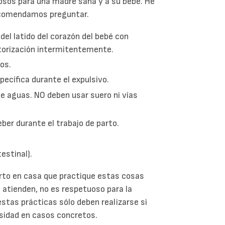
osos para una madre sana y a su bebé. He
recomendamos preguntar.
del latido del corazón del bebé con
torización intermitentemente.
os.
ecífica durante el expulsivo.
de aguas. NO deben usar suero ni vías
eber durante el trabajo de parto.
estinal).
arto en casa que practique estas cosas
 atienden, no es respetuoso para la
stas prácticas sólo deben realizarse si
sidad en casos concretos.