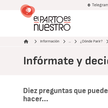
Pasar
Telegra
al
contenido
principal
Información
...
¿Dónde Parir?
Ruta de navegación
Infórmate y dec
Diez preguntas que puede
hacer...