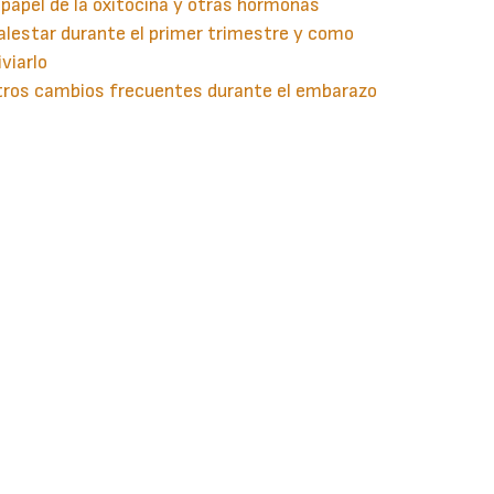
 papel de la oxitocina y otras hormonas
lestar durante el primer trimestre y como
iviarlo
tros cambios frecuentes durante el embarazo
guiente
aginación
gina