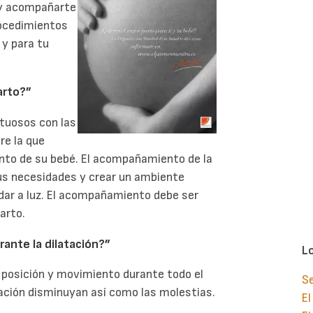
o y acompañarte
rocedimientos
 y para tu
arto?”
etuosos con las
re la que
nto de su bebé. El acompañamiento de la
sus necesidades y crear un ambiente
 dar a luz. El acompañamiento debe ser
arto.
ante la dilatación?”
L
 posición y movimiento durante todo el
S
atación disminuyan así como las molestias.
El