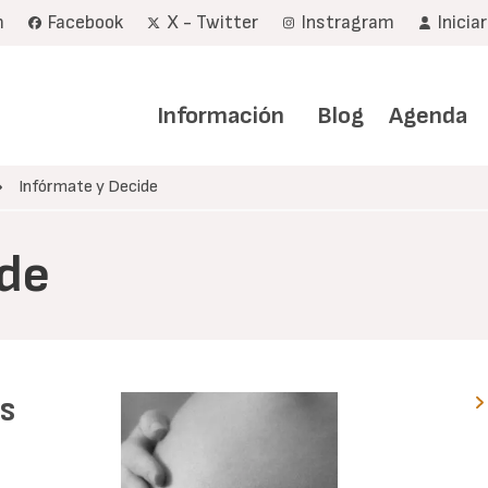
m
Facebook
X - Twitter
Instragram
Inicia
Navegación
principal
Información
Blog
Agenda
Infórmate y Decide
ide
s