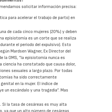
cedimientos?”
omendamos solicitar información precisa:
ica para acelerar el trabajo de parto) en
una de cada cinco mujeres (20%) y deben
una episiotomía es un corte que se realiza
durante el periodo del expulsivo). Esto
Según Mardsen Wagner, Ex Director del
e la OMS, “la episiotomía nunca es
a ciencia ha constatado que causa dolor,
ones sexuales a largo plazo. Por todas
otomías ha sido correctamente
nital en la mujer. El índice de
e un escándalo y una tragedia”. Mas
. Si la tasa de cesáreas es muy alta
tio, ya que un alto número de cesáreas