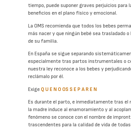
tiempo, puede suponer graves perjuicios para l
beneficios en el plano físico y emocional.
La OMS recomienda que todos los bebes perman
más nacer y que ningún bebé sea trasladado o 
de su familia.
En España se sigue separando sistemáticamen
especialmente tras partos instrumentales o ce
nuestra ley reconoce a los bebes y perjudicando
reclámalo por él.
Exige
Q U E N O OS S E P A R E N
Es durante el parto, e inmediatamente tras el 
la madre induce al enamoramiento y al acopla
fenómeno se conoce con el nombre de impront
trascendentes para la calidad de vida de todas