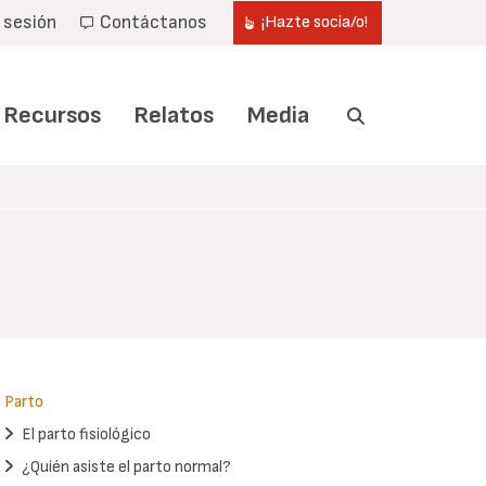
r sesión
Contáctanos
¡Hazte socia/o!
Recursos
Relatos
Media
Parto
El parto fisiológico
¿Quién asiste el parto normal?