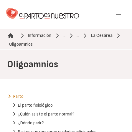
Pasar
al
contenido
principal
Información
...
...
La Cesárea
Ruta de navegación
Oligoamnios
Oligoamnios
Parto
El parto fisiológico
¿Quién asiste el parto normal?
¿Dónde parir?
Partos que requieren cuidados adicionales