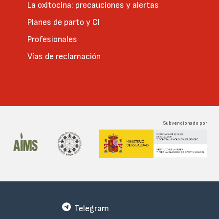
La oxitocina: precauciones y alertas
Planes de parto y CI
Profesionales
Vías de reclamación
Subvencionado por
Telegram