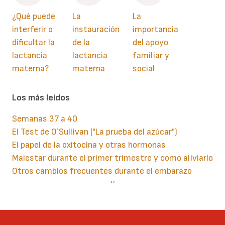
¿Qué puede
La
La
interferir o
instauración
importancia
dificultar la
de la
del apoyo
lactancia
lactancia
familiar y
materna?
materna
social
Los más leidos
Semanas 37 a 40
El Test de O´Sullivan ("La prueba del azúcar")
El papel de la oxitocina y otras hormonas
Malestar durante el primer trimestre y como aliviarlo
Otros cambios frecuentes durante el embarazo
Paginación
Siguiente
››
página