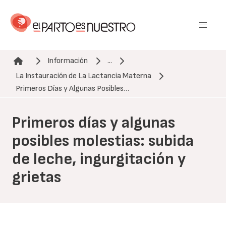
Pasar
al
contenido
principal
Información
...
La Instauración de La Lactancia Materna
Ruta de navegación
Primeros Días y Algunas Posibles…
Primeros días y algunas
posibles molestias: subida
de leche, ingurgitación y
grietas