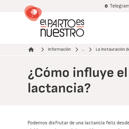
Pasar
Telegra
al
contenido
principal
Información
...
La Instauración 
Ruta de navegación
¿Cómo influye el
lactancia?
Podemos disfrutar de una lactancia feliz desd