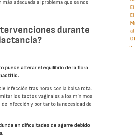
ión más adecuada al problema que se nos
El
El
Ma
ntervenciones durante
al
 lactancia?
O
Si
››
P
pá
o puede alterar el equilibrio de la flora
astitis.
ble infección tras horas con la bolsa rota.
limitar los tactos vaginales a los mínimos
de infección y por tanto la necesidad de
dunda en dificultades de agarre debido
a.