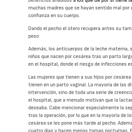
beneficios añadidos
a los que de por sí tiene l
muchas madres que se hayan sentido mal por da
confianza en su cuerpo.
Dando el pecho el útero recupera antes su tam
peso
Además, los anticuerpos de la leche materna,
niños que nacen por cesárea tras un parto larg
en el hospital, donde el riesgo de infecciones 
Las mujeres que tienen a sus hijos por cesárea
tienen en un parto vaginal. La mayoría de las d
intervención, sino de toda una serie de creenc
el hospital, que a menudo motivan que la lacta
deseaba. Cabe mencionar especialmente la sepa
tras la operación, por lo que en la mayoría de l
cesárea se les pone más tarde al pecho. Ademá
cuatro días y hacen menos tomas nocturnas. Est