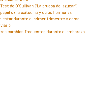
 Test de O´Sullivan ("La prueba del azúcar")
 papel de la oxitocina y otras hormonas
lestar durante el primer trimestre y como
iviarlo
tros cambios frecuentes durante el embarazo
guiente
aginación
gina