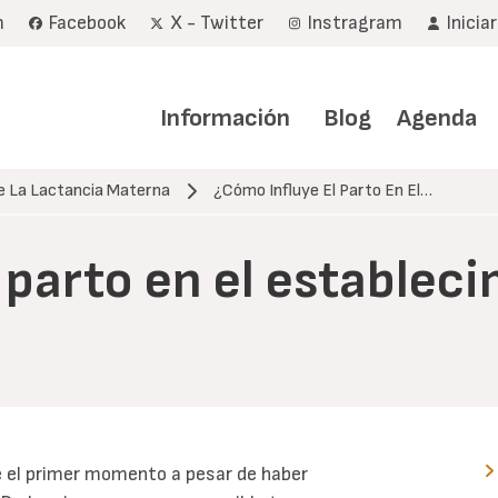
m
Facebook
X - Twitter
Instragram
Inicia
Navegación
principal
Información
Blog
Agenda
de La Lactancia Materna
¿Cómo Influye El Parto En El…
 parto en el estableci
e el primer momento a pesar de haber