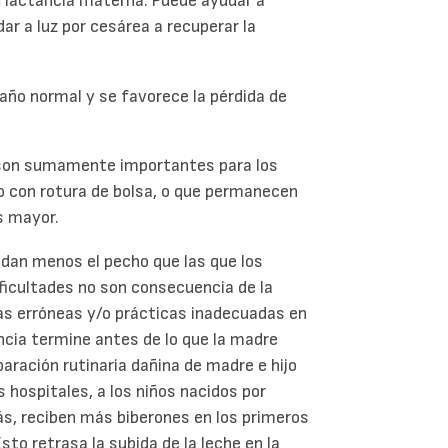
a
lactancia materna. Puede ayudar a
r a luz por cesárea a recuperar la
año normal y se favorece la pérdida de
 son sumamente importantes para los
o con rotura de bolsa, o que permanecen
es mayor.
 dan menos el pecho que las que los
ificultades no son consecuencia de la
ias erróneas y/o prácticas inadecuadas en
ncia termine antes de lo que la madre
ración rutinaria dañina de madre e hijo
os hospitales, a los niños nacidos por
s, reciben más biberones en los primeros
o retrasa la subida de la leche en la