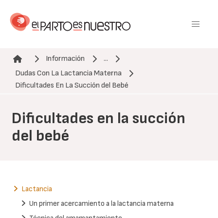
Pasar
al
contenido
principal
Información
...
Dudas Con La Lactancia Materna
Ruta de navegación
Dificultades En La Succión del Bebé
Dificultades en la succión
del bebé
Lactancia
Un primer acercamiento a la lactancia materna