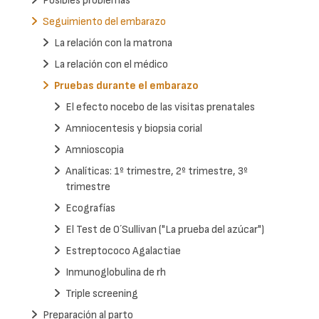
Posibles problemas
Seguimiento del embarazo
La relación con la matrona
La relación con el médico
Pruebas durante el embarazo
El efecto nocebo de las visitas prenatales
Amniocentesis y biopsia corial
Amnioscopia
Analíticas: 1º trimestre, 2º trimestre, 3º
trimestre
Ecografías
El Test de O´Sullivan ("La prueba del azúcar")
Estreptococo Agalactiae
Inmunoglobulina de rh
Triple screening
Preparación al parto