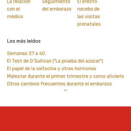
La relación
Seguimiento
El efecto
con el
del embarazo
nocebo de
médico
las visitas
prenatales
Los más leidos
Semanas 37 a 40
El Test de O´Sullivan ("La prueba del azúcar")
El papel de la oxitocina y otras hormonas
Malestar durante el primer trimestre y como aliviarlo
Otros cambios frecuentes durante el embarazo
Paginación
Siguiente
››
página