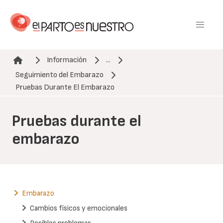
Pasar
al
contenido
principal
Información
...
Seguimiento del Embarazo
Ruta de navegación
Pruebas Durante El Embarazo
Pruebas durante el
embarazo
Embarazo
Cambios físicos y emocionales