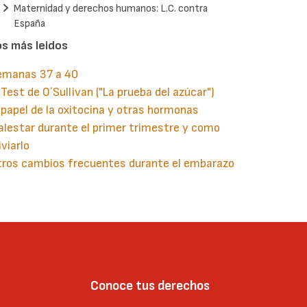
Maternidad y derechos humanos: L.C. contra
España
os más leidos
emanas 37 a 40
 Test de O´Sullivan ("La prueba del azúcar")
 papel de la oxitocina y otras hormonas
lestar durante el primer trimestre y como
iviarlo
tros cambios frecuentes durante el embarazo
guiente
aginación
gina
Conoce tus derechos