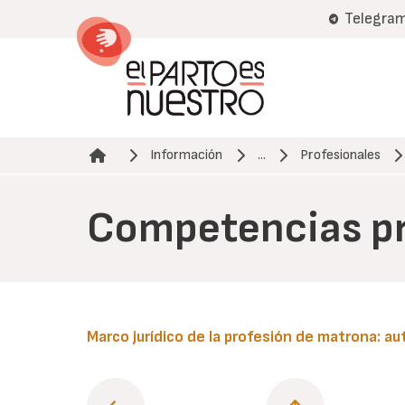
Pasar
Telegra
al
contenido
principal
Información
...
Profesionales
Ruta de navegación
Competencias pr
Marco jurídico de la profesión de matrona: a