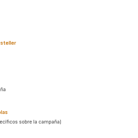
steller
aña
olas
ecíficos sobre la campaña)