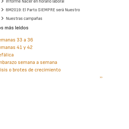
Informe Nacer en horario laboral
8M2019: El Parto SIEMPRE será Nuestro
Nuestras campañas
os más leidos
emanas 33 a 36
emanas 41 y 42
fálica
mbarazo semana a semana
isis o brotes de crecimiento
gina
aginación
Siguiente
››
terior
página