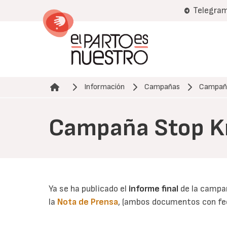
Pasar
Telegra
al
contenido
principal
Información
Campañas
Campaña
Ruta de navegación
Campaña Stop Kr
Ya se ha publicado el
informe final
de la campañ
la
Nota de Prensa
, (ambos documentos con fec