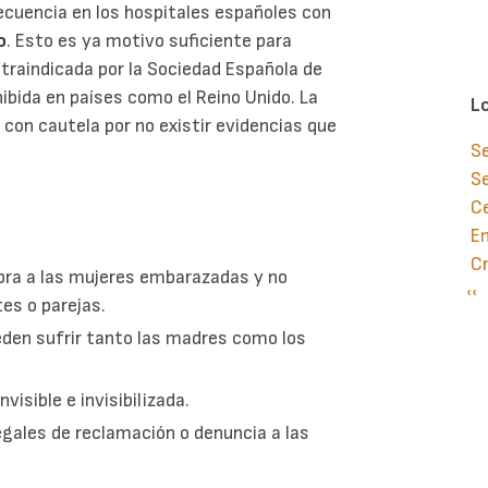
recuencia en los hospitales españoles con
o
. Esto es ya motivo suficiente para
traindicada por la Sociedad Española de
hibida en países como el Reino Unido. La
L
 con cautela por no existir evidencias que
S
S
Ce
E
Cr
obra a las mujeres embarazadas y no
Pá
‹‹
P
s o parejas.
an
den sufrir tanto las madres como los
visible e invisibilizada.
gales de reclamación o denuncia a las