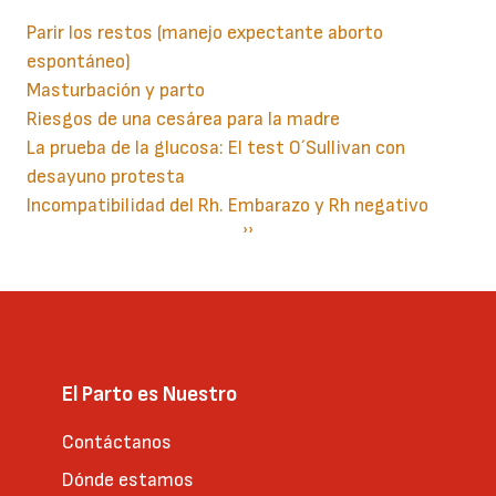
Parir los restos (manejo expectante aborto
espontáneo)
Masturbación y parto
Riesgos de una cesárea para la madre
La prueba de la glucosa: El test O´Sullivan con
desayuno protesta
Incompatibilidad del Rh. Embarazo y Rh negativo
Paginación
Siguiente
››
página
El Parto es Nuestro
Contáctanos
Dónde estamos