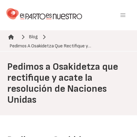
Pasar
al
contenido
principal
Blog
Ruta de navegación
Pedimos A Osakidetza Que Rectifique y…
Pedimos a Osakidetza que
rectifique y acate la
resolución de Naciones
Unidas