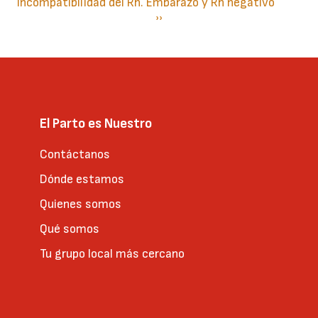
Incompatibilidad del Rh. Embarazo y Rh negativo
Paginación
Siguiente
››
página
El Parto es Nuestro
Contáctanos
Dónde estamos
Quienes somos
Qué somos
Tu grupo local más cercano