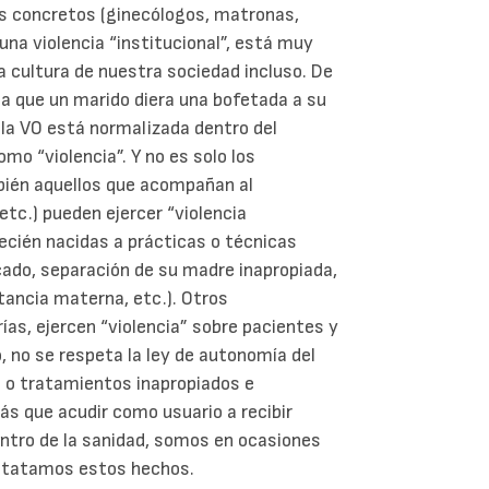
es concretos (ginecólogos, matronas,
una violencia “institucional”, está muy
la cultura de nuestra sociedad incluso. De
a que un marido diera una bofetada a su
 la VO está normalizada dentro del
mo “violencia”. Y no es solo los
bién aquellos que acompañan al
tc.) pueden ejercer “violencia
recién nacidas a prácticas o técnicas
icado, separación de su madre inapropiada,
ancia materna, etc.). Otros
ías, ejercen “violencia” sobre pacientes y
, no se respeta la ley de autonomía del
 o tratamientos inapropiados e
más que acudir como usuario a recibir
entro de la sanidad, somos en ocasiones
nstatamos estos hechos.