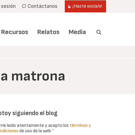
r sesión
Contáctanos
¡Hazte socia/o!
Recursos
Relatos
Media
una matrona
stoy siguiendo el blog
He leído atentamente y acepto los
términos y
ndiciones
de uso de la web
*