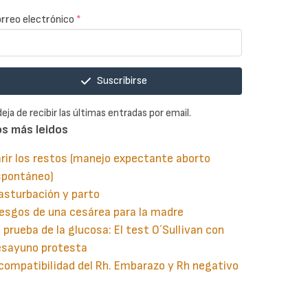
rreo electrónico
*
Suscribirse
deja de recibir las últimas entradas por email.
os más leidos
rir los restos (manejo expectante aborto
spontáneo)
asturbación y parto
esgos de una cesárea para la madre
 prueba de la glucosa: El test O´Sullivan con
esayuno protesta
compatibilidad del Rh. Embarazo y Rh negativo
guiente
aginación
gina