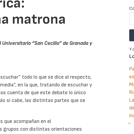
rica:
Co
na matrona
 Universitario “San Cecilio” de Granada y
Y 
L
Pa
e
scuchar” todo lo que se dice al respecto,
M
media”, en la que, tratando de escuchar y
Ri
os cuenta de que este debate lo único
La
ás si cabe, las distintas partes que se
d
In
les que acompañan en el
Si
››
P
s grupos con distintas orientaciones
pá