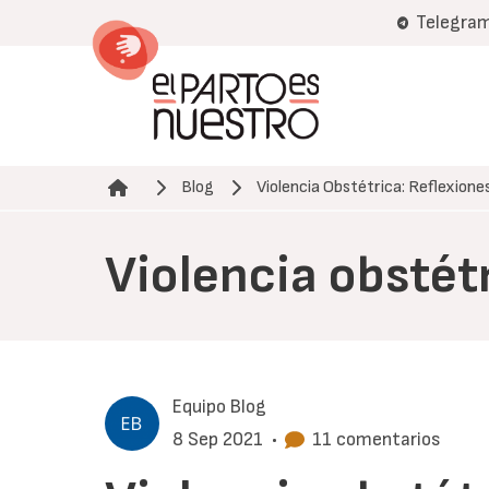
Pasar
Telegra
al
contenido
principal
Blog
Violencia Obstétrica: Reflexione
Ruta de navegación
Violencia obstét
Equipo Blog
8 Sep 2021
•
11 comentarios