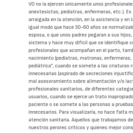
VO no la ejercen únicamente unos profesional
anestesistas, pedíatras, enfermeras, etc.). Es 
arraigada en la atención, en la asistencia y en 
igual modo que hace 50-60 años se normalizab
esposa, o que unos padres pegaran a sus hijos,
sistema y hace muy difícil que se identifique co
profesionales que acompañan en el parto, tam
nacimiento (pediatras, matronas, enfermeras, e
pediátrica”, cuando se somete a las criaturas 
innecesarias (aspirado de secreciones injustif
mal asesoramiento sobre alimentación y/o lact
profesionales sanitarios, de diferentes categor
usuarios, cuando se ejerce un trato inapropiado
paciente o se somete a las personas a pruebas
innecesarios. Para visualizarla, no hace falta 
atención sanitaria. Aquellos que trabajamos d
nuestros perores críticos y quienes mejor co