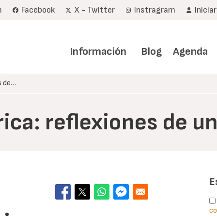
m
Facebook
X - Twitter
Instragram
Inicia
Navegación
principal
Información
Blog
Agenda
s de…
rica: reflexiones de 
E
co