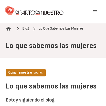
Pasar
al
contenido
principal
Blog
Lo Que Sabemos Las Mujeres
Ruta de navegación
Lo que sabemos las mujeres
Opinan nuestras socias
Lo que sabemos las mujeres
Estoy siguiendo el blog