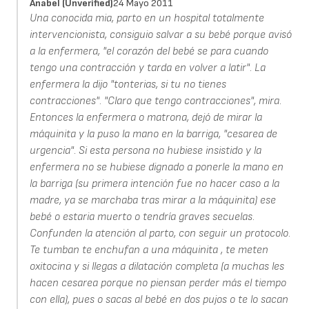
Anabel (unverified)
24 Mayo 2011
Una conocida mia, parto en un hospital totalmente
intervencionista, consiguio salvar a su bebé porque avisó
a la enfermera, "el corazón del bebé se para cuando
tengo una contracción y tarda en volver a latir". La
enfermera la dijo "tonterias, si tu no tienes
contracciones". "Claro que tengo contracciones", mira.
Entonces la enfermera o matrona, dejó de mirar la
máquinita y la puso la mano en la barriga, "cesarea de
urgencia". Si esta persona no hubiese insistido y la
enfermera no se hubiese dignado a ponerle la mano en
la barriga (su primera intención fue no hacer caso a la
madre, ya se marchaba tras mirar a la máquinita) ese
bebé o estaria muerto o tendría graves secuelas.
Confunden la atención al parto, con seguir un protocolo.
Te tumban te enchufan a una máquinita , te meten
oxitocina y si llegas a dilatación completa (a muchas les
hacen cesarea porque no piensan perder más el tiempo
con ella), pues o sacas al bebé en dos pujos o te lo sacan