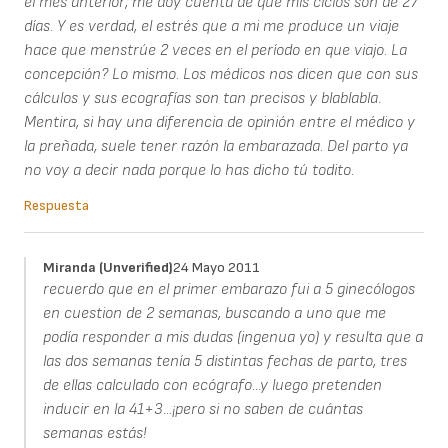
el mes anterior, me doy cuenta de que mis ciclos son de 27
días. Y es verdad, el estrés que a mi me produce un viaje
hace que menstrúe 2 veces en el período en que viajo. La
concepción? Lo mismo. Los médicos nos dicen que con sus
cálculos y sus ecografías son tan precisos y blablabla.
Mentira, si hay una diferencia de opinión entre el médico y
la preñada, suele tener razón la embarazada. Del parto ya
no voy a decir nada porque lo has dicho tú todito.
Respuesta
Miranda (unverified)
24 Mayo 2011
recuerdo que en el primer embarazo fui a 5 ginecólogos
en cuestion de 2 semanas, buscando a uno que me
podía responder a mis dudas (ingenua yo) y resulta que a
las dos semanas tenía 5 distintas fechas de parto, tres
de ellas calculado con ecógrafo...y luego pretenden
inducir en la 41+3...¡pero si no saben de cuántas
semanas estás!