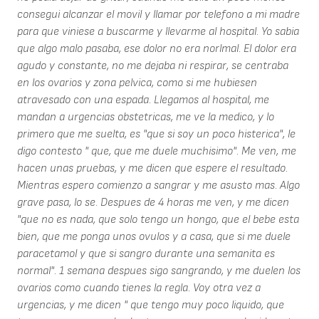
consegui alcanzar el movil y llamar por telefono a mi madre
para que viniese a buscarme y llevarme al hospital. Yo sabia
que algo malo pasaba, ese dolor no era norlmal. El dolor era
agudo y constante, no me dejaba ni respirar, se centraba
en los ovarios y zona pelvica, como si me hubiesen
atravesado con una espada. Llegamos al hospital, me
mandan a urgencias obstetricas, me ve la medico, y lo
primero que me suelta, es "que si soy un poco histerica", le
digo contesto " que, que me duele muchisimo". Me ven, me
hacen unas pruebas, y me dicen que espere el resultado.
Mientras espero comienzo a sangrar y me asusto mas. Algo
grave pasa, lo se. Despues de 4 horas me ven, y me dicen
"que no es nada, que solo tengo un hongo, que el bebe esta
bien, que me ponga unos ovulos y a casa, que si me duele
paracetamol y que si sangro durante una semanita es
normal". 1 semana despues sigo sangrando, y me duelen los
ovarios como cuando tienes la regla. Voy otra vez a
urgencias, y me dicen " que tengo muy poco liquido, que