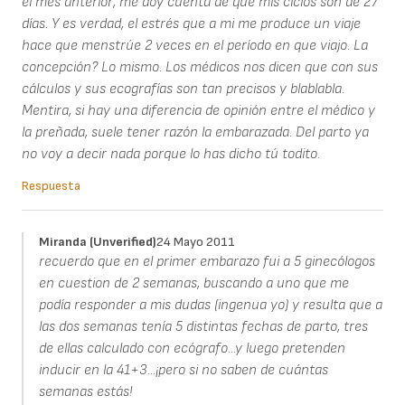
el mes anterior, me doy cuenta de que mis ciclos son de 27
días. Y es verdad, el estrés que a mi me produce un viaje
hace que menstrúe 2 veces en el período en que viajo. La
concepción? Lo mismo. Los médicos nos dicen que con sus
cálculos y sus ecografías son tan precisos y blablabla.
Mentira, si hay una diferencia de opinión entre el médico y
la preñada, suele tener razón la embarazada. Del parto ya
no voy a decir nada porque lo has dicho tú todito.
Respuesta
Miranda (unverified)
24 Mayo 2011
recuerdo que en el primer embarazo fui a 5 ginecólogos
en cuestion de 2 semanas, buscando a uno que me
podía responder a mis dudas (ingenua yo) y resulta que a
las dos semanas tenía 5 distintas fechas de parto, tres
de ellas calculado con ecógrafo...y luego pretenden
inducir en la 41+3...¡pero si no saben de cuántas
semanas estás!