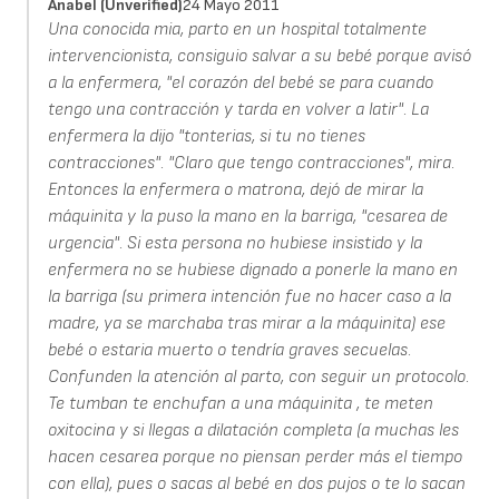
Anabel (unverified)
24 Mayo 2011
Una conocida mia, parto en un hospital totalmente
intervencionista, consiguio salvar a su bebé porque avisó
a la enfermera, "el corazón del bebé se para cuando
tengo una contracción y tarda en volver a latir". La
enfermera la dijo "tonterias, si tu no tienes
contracciones". "Claro que tengo contracciones", mira.
Entonces la enfermera o matrona, dejó de mirar la
máquinita y la puso la mano en la barriga, "cesarea de
urgencia". Si esta persona no hubiese insistido y la
enfermera no se hubiese dignado a ponerle la mano en
la barriga (su primera intención fue no hacer caso a la
madre, ya se marchaba tras mirar a la máquinita) ese
bebé o estaria muerto o tendría graves secuelas.
Confunden la atención al parto, con seguir un protocolo.
Te tumban te enchufan a una máquinita , te meten
oxitocina y si llegas a dilatación completa (a muchas les
hacen cesarea porque no piensan perder más el tiempo
con ella), pues o sacas al bebé en dos pujos o te lo sacan