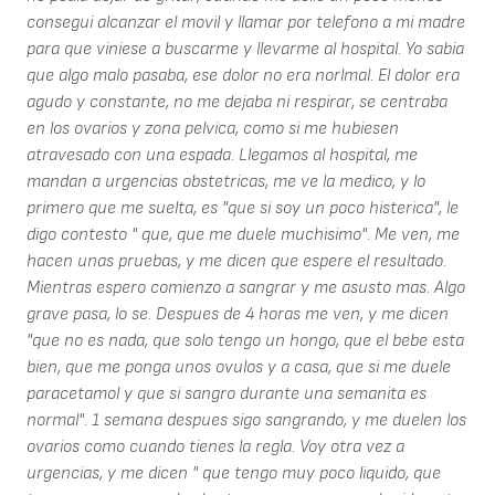
consegui alcanzar el movil y llamar por telefono a mi madre
para que viniese a buscarme y llevarme al hospital. Yo sabia
que algo malo pasaba, ese dolor no era norlmal. El dolor era
agudo y constante, no me dejaba ni respirar, se centraba
en los ovarios y zona pelvica, como si me hubiesen
atravesado con una espada. Llegamos al hospital, me
mandan a urgencias obstetricas, me ve la medico, y lo
primero que me suelta, es "que si soy un poco histerica", le
digo contesto " que, que me duele muchisimo". Me ven, me
hacen unas pruebas, y me dicen que espere el resultado.
Mientras espero comienzo a sangrar y me asusto mas. Algo
grave pasa, lo se. Despues de 4 horas me ven, y me dicen
"que no es nada, que solo tengo un hongo, que el bebe esta
bien, que me ponga unos ovulos y a casa, que si me duele
paracetamol y que si sangro durante una semanita es
normal". 1 semana despues sigo sangrando, y me duelen los
ovarios como cuando tienes la regla. Voy otra vez a
urgencias, y me dicen " que tengo muy poco liquido, que