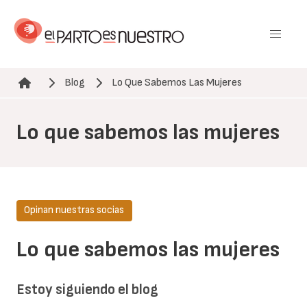
Pasar
al
contenido
principal
Blog
Lo Que Sabemos Las Mujeres
Ruta de navegación
Lo que sabemos las mujeres
Opinan nuestras socias
Lo que sabemos las mujeres
Estoy siguiendo el blog