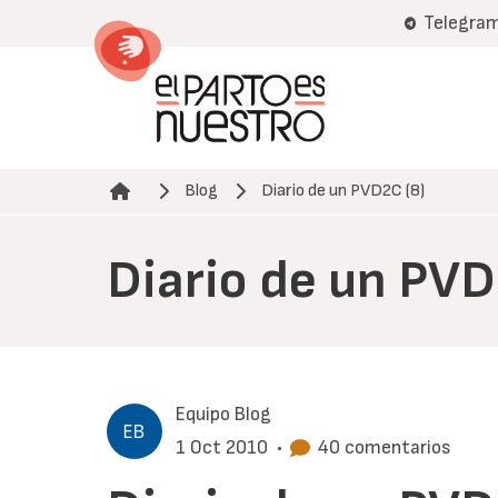
Pasar
Telegra
al
contenido
principal
Blog
Diario de un PVD2C (8)
Ruta de navegación
Diario de un PVD
Equipo Blog
1 Oct 2010
•
40 comentarios