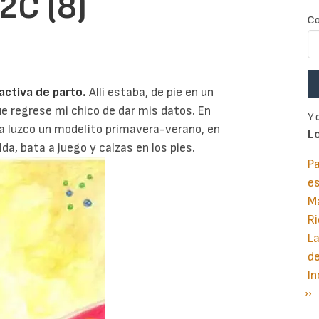
2C (8)
Co
activa de parto.
Allí estaba, de pie en un
ue regrese mi chico de dar mis datos. En
Y 
 luzco un modelito primavera-verano, en
L
da, bata a juego y calzas en los pies.
Pa
e
M
Ri
La
d
In
Si
››
P
pá