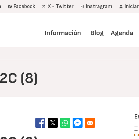
m
Facebook
X - Twitter
Instragram
Inicia
Navegación
principal
Información
Blog
Agenda
2C (8)
E
co