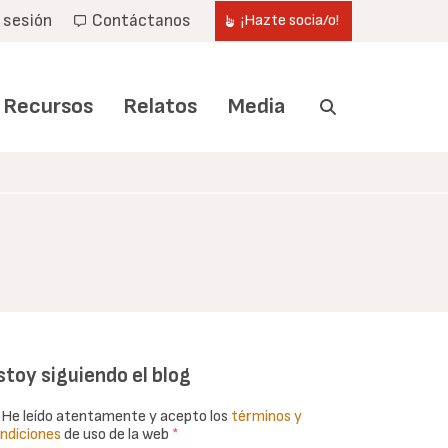
r sesión
Contáctanos
¡Hazte socia/o!
Recursos
Relatos
Media
stoy siguiendo el blog
He leído atentamente y acepto los
términos y
ndiciones
de uso de la web
*