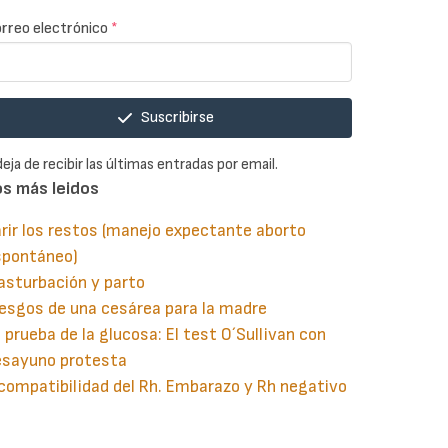
rreo electrónico
*
Suscribirse
deja de recibir las últimas entradas por email.
os más leidos
rir los restos (manejo expectante aborto
spontáneo)
asturbación y parto
esgos de una cesárea para la madre
 prueba de la glucosa: El test O´Sullivan con
esayuno protesta
compatibilidad del Rh. Embarazo y Rh negativo
guiente
aginación
gina