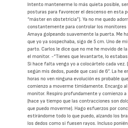
Intento mantenerme lo más quieta posible, sen
posturas para favorecer el descenso en esta po
“máster en obstetricia”). Ya no me quedo ador
constantemente para controlar los monitores y 
Amaya golpeando suavemente la puerta. Me hac
que yo ya sospechaba, sigo de 5 cm. Uno de mi
parto. Carlos le dice que no me he movido de 
el monitor. -“Tienes que levantarte, lo estabas
Si hace falta vengo yo a colocártelo cada vez. 
según mis dedos, puede que casi de 6”. La he 
horas no ven ninguna evolución es probable que
comienzo a moverme tímidamente. Encargo al 
monitor. Respiro profundamente y comienzo a h
(hace ya tiempo que las contracciones son dol
que puedo moverme). Hago esfuerzos por concen
estirándome todo lo que puedo, alzando los br
los dedos como si fuesen rayos. Incluso ponié