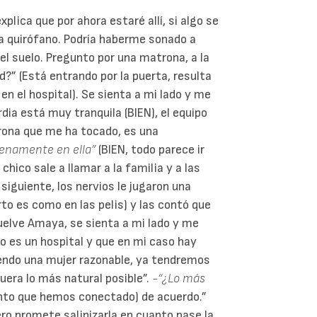
lica que por ahora estaré allí, si algo se
 a quirófano. Podría haberme sonado a
el suelo. Pregunto por una matrona, a la
d?” (Está entrando por la puerta, resulta
 en el hospital). Se sienta a mi lado y me
dia está muy tranquila (BIEN), el equipo
trona que me ha tocado, es una
lenamente en ella”
(BIEN, todo parece ir
ico sale a llamar a la familia y a las
a siguiente, los nervios le jugaron una
rto es como en las pelis) y las contó que
Vuelve Amaya, se sienta a mi lado y me
o es un hospital y que en mi caso hay
endo una mujer razonable, ya tendremos
uera lo más natural posible”.
-“¿Lo más
ento que hemos conectado) de acuerdo.”
ero promete salinizarla en cuanto pase la