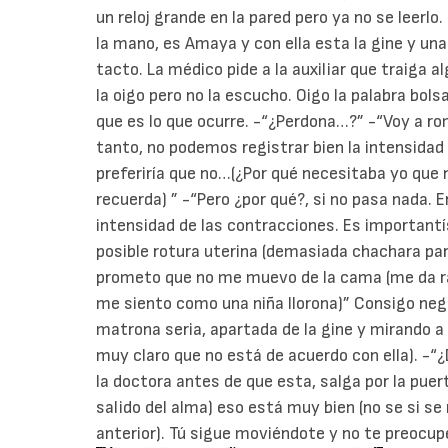
un reloj grande en la pared pero ya no se leerl
la mano, es Amaya y con ella esta la gine y una
tacto. La médico pide a la auxiliar que traiga a
la oigo pero no la escucho. Oigo la palabra bo
que es lo que ocurre. -“¿Perdona…?” -“Voy a r
tanto, no podemos registrar bien la intensidad 
preferiría que no…(¿Por qué necesitaba yo que
recuerda) ” -“Pero ¿por qué?, si no pasa nada. 
intensidad de las contracciones. Es importan
posible rotura uterina (demasiada chachara par
prometo que no me muevo de la cama (me da rab
me siento como una niña llorona)” Consigo nego
matrona seria, apartada de la gine y mirando a 
muy claro que no está de acuerdo con ella). -“
la doctora antes de que esta, salga por la puer
salido del alma) eso está muy bien (no se si se r
anterior). Tú sigue moviéndote y no te preocup