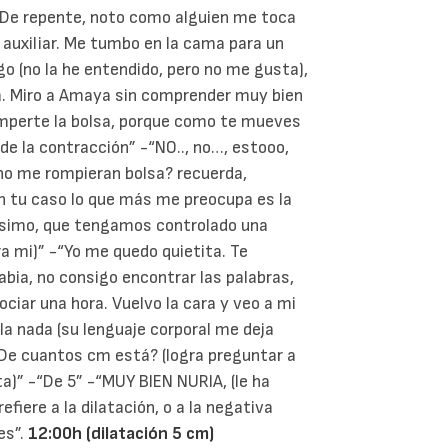
o. De repente, noto como alguien me toca
 auxiliar. Me tumbo en la cama para un
lgo (no la he entendido, pero no me gusta),
lsa. Miro a Amaya sin comprender muy bien
omperte la bolsa, porque como te mueves
de la contracción” -“NO.., no…, estooo,
 no me rompieran bolsa? recuerda,
En tu caso lo que más me preocupa es la
tísimo, que tengamos controlado una
a mi)” -“Yo me quedo quietita. Te
ia, no consigo encontrar las palabras,
ciar una hora. Vuelvo la cara y veo a mi
la nada (su lenguaje corporal me deja
¿De cuantos cm está? (logra preguntar a
ta)” -“De 5” -“MUY BIEN NURIA, (le ha
efiere a la dilatación, o a la negativa
es”.
12:00h (dilatación 5 cm)