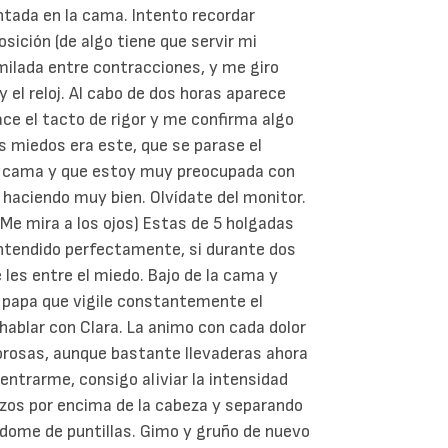
tada en la cama. Intento recordar
sición (de algo tiene que servir mi
milada entre contracciones, y me giro
el reloj. Al cabo de dos horas aparece
e el tacto de rigor y me confirma algo
s miedos era este, que se parase el
la cama y que estoy muy preocupada con
 haciendo muy bien. Olvídate del monitor.
(Me mira a los ojos) Estas de 5 holgadas
entendido perfectamente, si durante dos
 les entre el miedo. Bajo de la cama y
papa que vigile constantemente el
ablar con Clara. La animo con cada dolor
orosas, aunque bastante llevaderas ahora
trarme, consigo aliviar la intensidad
azos por encima de la cabeza y separando
ndome de puntillas. Gimo y gruño de nuevo