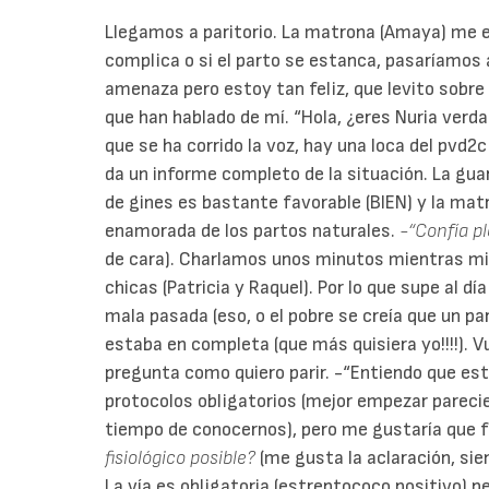
Llegamos a paritorio. La matrona (Amaya) me exp
complica o si el parto se estanca, pasaríamos
amenaza pero estoy tan feliz, que levito sobre 
que han hablado de mí. “Hola, ¿eres Nuria verda
que se ha corrido la voz, hay una loca del pvd2c
da un informe completo de la situación. La guar
de gines es bastante favorable (BIEN) y la ma
enamorada de los partos naturales.
-“Confía p
de cara). Charlamos unos minutos mientras mi ch
chicas (Patricia y Raquel). Por lo que supe al dí
mala pasada (eso, o el pobre se creía que un pa
estaba en completa (que más quisiera yo!!!!). 
pregunta como quiero parir. -“Entiendo que est
protocolos obligatorios (mejor empezar pareci
tiempo de conocernos), pero me gustaría que f
fisiológico posible?
(me gusta la aclaración, si
La vía es obligatoria (estreptococo positivo) p