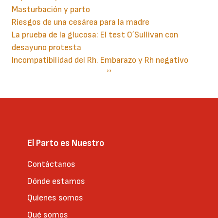
Masturbación y parto
Riesgos de una cesárea para la madre
La prueba de la glucosa: El test O´Sullivan con
desayuno protesta
Incompatibilidad del Rh. Embarazo y Rh negativo
Paginación
Siguiente
››
página
El Parto es Nuestro
Contáctanos
Dónde estamos
Quienes somos
Qué somos