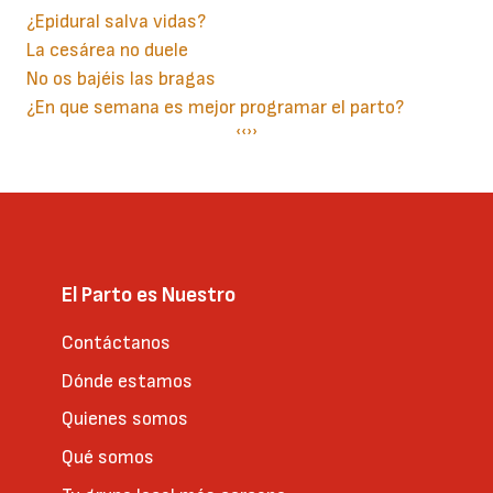
¿Epidural salva vidas?
La cesárea no duele
No os bajéis las bragas
¿En que semana es mejor programar el parto?
Paginación
Página
‹‹
Siguiente
››
anterior
página
El Parto es Nuestro
Contáctanos
Dónde estamos
Quienes somos
Qué somos