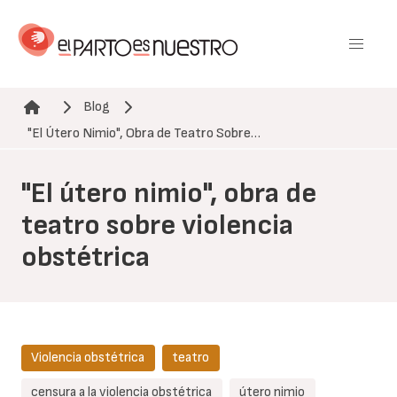
Pasar
al
contenido
principal
Blog
Ruta de navegación
"El Útero Nimio", Obra de Teatro Sobre…
"El útero nimio", obra de
teatro sobre violencia
obstétrica
Violencia obstétrica
teatro
censura a la violencia obstétrica
útero nimio