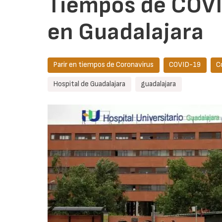
Tiempos de COVID
en Guadalajara
Parir en tiempos de Coronavirus
COVID-19
C
Hospital de Guadalajara
guadalajara