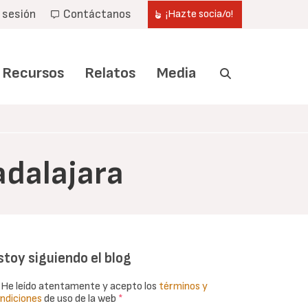
r sesión
Contáctanos
¡Hazte socia/o!
Recursos
Relatos
Media
adalajara
stoy siguiendo el blog
He leído atentamente y acepto los
términos y
ndiciones
de uso de la web
*