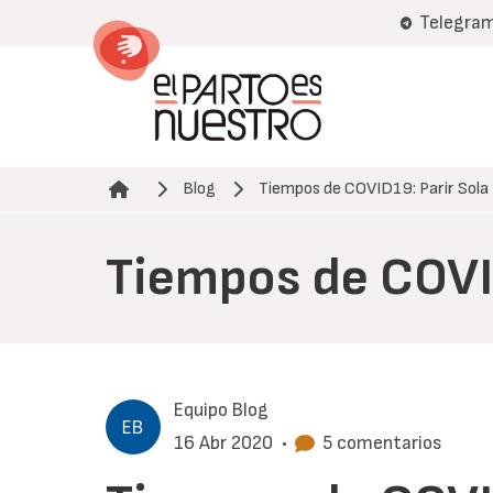
Pasar
Telegra
al
contenido
principal
Blog
Tiempos de COVID19: Parir Sola
Ruta de navegación
Tiempos de COVID
Equipo Blog
16 Abr 2020
•
5 comentarios