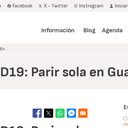
m
Facebook
X - Twitter
Instragram
Inicia
Navegación
principal
Información
Blog
Agenda
 En…
19: Parir sola en Gu
E
co