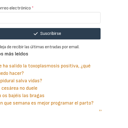
rreo electrónico
*
Suscribirse
deja de recibir las últimas entradas por email.
os más leidos
 ha salido la toxoplasmosis positiva, ¿qué
uedo hacer?
pidural salva vidas?
 cesárea no duele
 os bajéis las bragas
n que semana es mejor programar el parto?
gina
aginación
Siguiente
››
terior
página