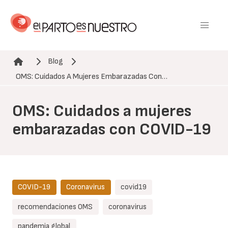
Pasar
al
contenido
principal
Blog
Ruta de navegación
OMS: Cuidados A Mujeres Embarazadas Con…
OMS: Cuidados a mujeres
embarazadas con COVID-19
COVID-19
Coronavirus
covid19
recomendaciones OMS
coronavirus
pandemia global