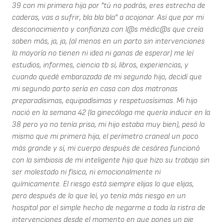
39 con mi primera hija por "tú no podrás, eres estrecha de
caderas, vas a sufrir, bla bla bla" a acojonar. Así que por mi
desconocimiento y confianza con l@s médic@s que creía
saben más, ja, ja, (al menos en un parto sin intervenciones
la mayoría no tienen ni idea ni ganas de esperar) me leí
estudios, informes, ciencia tb sí, libros, experiencias, y
cuando quedé embarazada de mi segundo hijo, decidí que
mi segundo parto sería en casa con dos matronas
preparadísimas, equipadísimas y respetuosísimas. Mi hijo
nació en la semana 42 (la ginecóloga me quería inducir en la
38 pero yo no tenía prisa, mi hijo estaba muy bien), pesó lo
mismo que mi primera hija, el perímetro craneal un poco
más grande y sí, mi cuerpo después de cesárea funcionó
con la simbiosis de mi inteligente hijo que hizo su trabajo sin
ser molestado ni física, ni emocionalmente ni
químicamente. El riesgo está siempre elijas lo que elijas,
pero después de lo que leí, yo tenía más riesgo en un
hospital por el simple hecho de negarme a toda la ristra de
intervenciones desde el momento en que pones un pie