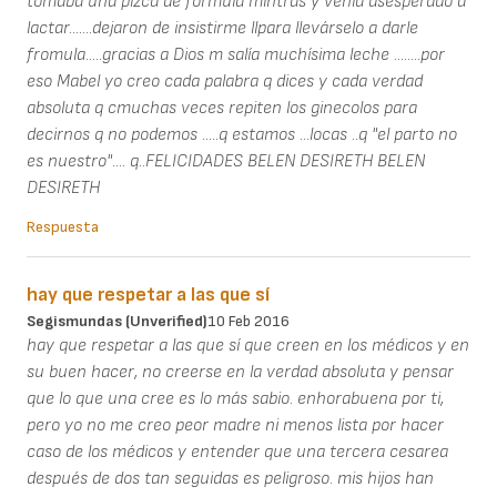
tomaba una pizca de formula mintras y venia dsesperado a
lactar.......dejaron de insistirme llpara llevárselo a darle
fromula.....gracias a Dios m salía muchísima leche ........por
eso Mabel yo creo cada palabra q dices y cada verdad
absoluta q cmuchas veces repiten los ginecolos para
decirnos q no podemos .....q estamos ...locas ..q "el parto no
es nuestro".... q..FELICIDADES BELEN DESIRETH BELEN
DESIRETH
Respuesta
hay que respetar a las que sí
Segismundas (unverified)
10 Feb 2016
hay que respetar a las que sí que creen en los médicos y en
su buen hacer, no creerse en la verdad absoluta y pensar
que lo que una cree es lo más sabio. enhorabuena por ti,
pero yo no me creo peor madre ni menos lista por hacer
caso de los médicos y entender que una tercera cesarea
después de dos tan seguidas es peligroso. mis hijos han