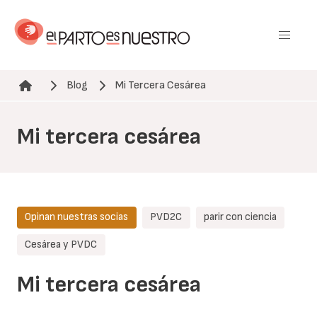
Pasar
al
contenido
principal
Blog
Mi Tercera Cesárea
Ruta de navegación
Mi tercera cesárea
Opinan nuestras socias
PVD2C
parir con ciencia
Cesárea y PVDC
Mi tercera cesárea