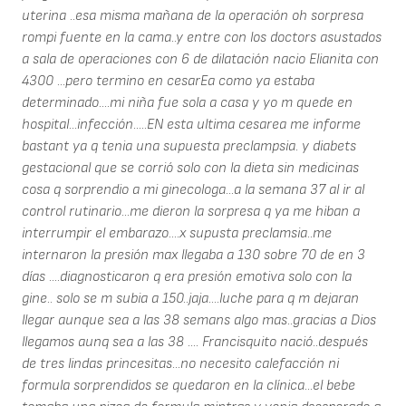
uterina ..esa misma mañana de la operación oh sorpresa
rompi fuente en la cama..y entre con los doctors asustados
a sala de operaciones con 6 de dilatación nacio Elianita con
4300 ...pero termino en cesarEa como ya estaba
determinado....mi niña fue sola a casa y yo m quede en
hospital...infección.....EN esta ultima cesarea me informe
bastant ya q tenia una supuesta preclampsia. y diabets
gestacional que se corrió solo con la dieta sin medicinas
cosa q sorprendio a mi ginecologa...a la semana 37 al ir al
control rutinario...me dieron la sorpresa q ya me hiban a
interrumpir el embarazo....x supusta preclamsia..me
internaron la presión max llegaba a 130 sobre 70 de en 3
días ....diagnosticaron q era presión emotiva solo con la
gine.. solo se m subia a 150..jaja....luche para q m dejaran
llegar aunque sea a las 38 semans algo mas..gracias a Dios
llegamos aunq sea a las 38 .... Francisquito nació..después
de tres lindas princesitas...no necesito calefacción ni
formula sorprendidos se quedaron en la clínica...el bebe