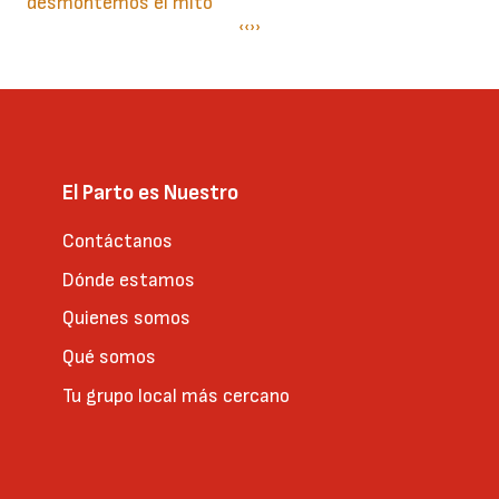
desmontemos el mito
Paginación
Página
‹‹
Siguiente
››
anterior
página
El Parto es Nuestro
Contáctanos
Dónde estamos
Quienes somos
Qué somos
Tu grupo local más cercano