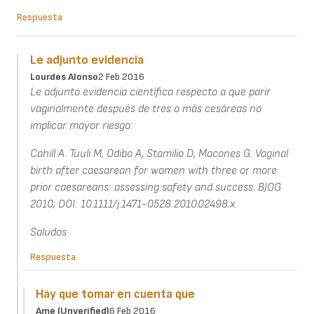
Respuesta
Le adjunto evidencia
Lourdes Alonso
2 Feb 2016
Le adjunto evidencia científica respecto a que parir
vaginalmente después de tres o más cesáreas no
implicar mayor riesgo:
Cahill A. Tuuli M, Odibo A, Stamilio D, Macones G. Vaginal
birth after caesarean for women with three or more
prior caesareans: assessing safety and success. BJOG
2010; DOI: 10.1111/j.1471-0528.2010.02498.x.
Saludos
Respuesta
Hay que tomar en cuenta que
Ame (unverified)
6 Feb 2016