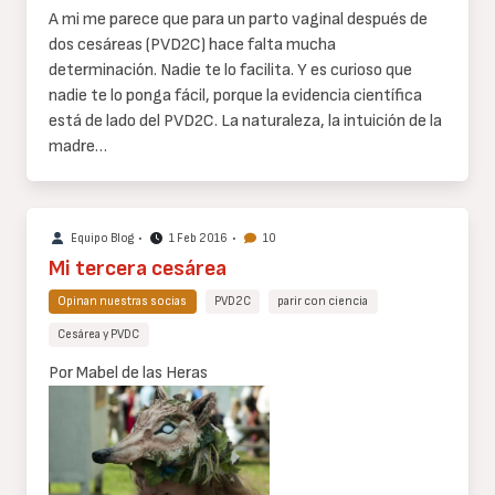
A mi me parece que para un parto vaginal después de
dos cesáreas (PVD2C) hace falta mucha
determinación. Nadie te lo facilita. Y es curioso que
nadie te lo ponga fácil, porque la evidencia científica
está de lado del PVD2C. La naturaleza, la intuición de la
madre…
Equipo Blog
•
1 Feb 2016
•
10
Mi tercera cesárea
Opinan nuestras socias
PVD2C
parir con ciencia
Cesárea y PVDC
Cuerpo
Por Mabel de las Heras
de
texto