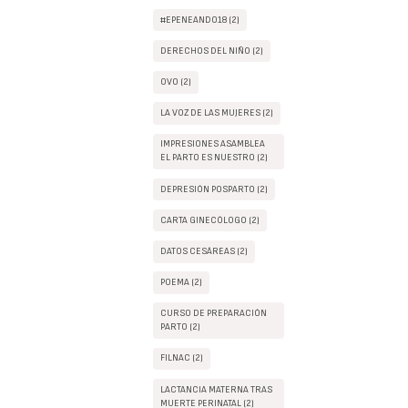
#EPENEANDO18 (2)
DERECHOS DEL NIÑO (2)
OVO (2)
LA VOZ DE LAS MUJERES (2)
IMPRESIONES ASAMBLEA
EL PARTO ES NUESTRO (2)
DEPRESIÓN POSPARTO (2)
CARTA GINECÓLOGO (2)
DATOS CESÁREAS (2)
POEMA (2)
CURSO DE PREPARACIÓN
PARTO (2)
FILNAC (2)
LACTANCIA MATERNA TRAS
MUERTE PERINATAL (2)