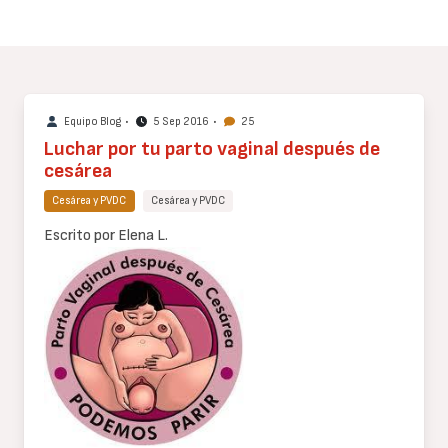
Equipo Blog
•
5 Sep 2016
•
25
Luchar por tu parto vaginal después de
cesárea
Cesárea y PVDC
Cesárea y PVDC
Cuerpo
Escrito por Elena L.
de
texto