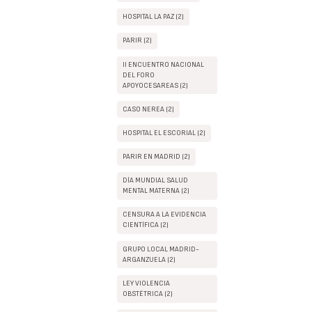
HOSPITAL LA PAZ (2)
PARIR (2)
II ENCUENTRO NACIONAL
DEL FORO
APOYOCESAREAS (2)
CASO NEREA (2)
HOSPITAL EL ESCORIAL (2)
PARIR EN MADRID (2)
DÍA MUNDIAL SALUD
MENTAL MATERNA (2)
CENSURA A LA EVIDENCIA
CIENTÍFICA (2)
GRUPO LOCAL MADRID-
ARGANZUELA (2)
LEY VIOLENCIA
OBSTÉTRICA (2)