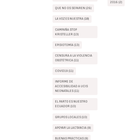
2016 (2)
QUE NO OS SEPAREN (26)
LA VOZ ES NUESTRA (18)
CAMPAÑA STOP
KRISTELLER (13)
EPISIOTOMÍA (13)
CENSURA A LA VIOLENCIA
OBSTÉTRICA (11)
COVID19 (11)
INFORME DE
ACCESIBILIDAD A UCIS
NEONATALES (11)
EL PARTO ES NUESTRO
ECUADOR (10)
GRUPOS LOCALES (10)
APOYAR LA LACTANCIA (9)
BUENAS PRÁCTICAS (9)