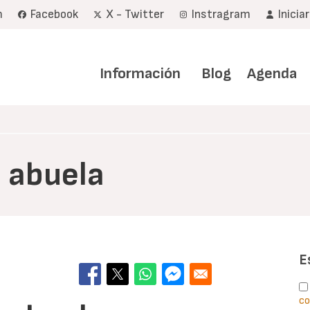
m
Facebook
X - Twitter
Instragram
Inicia
Navegación
principal
Información
Blog
Agenda
 abuela
E
co