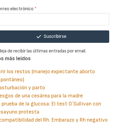
rreo electrónico
*
Suscribirse
deja de recibir las últimas entradas por email.
os más leidos
rir los restos (manejo expectante aborto
spontáneo)
asturbación y parto
esgos de una cesárea para la madre
 prueba de la glucosa: El test O´Sullivan con
esayuno protesta
compatibilidad del Rh. Embarazo y Rh negativo
guiente
aginación
gina