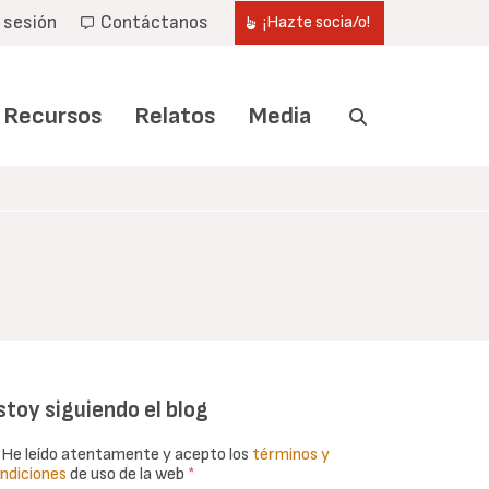
r sesión
Contáctanos
¡Hazte socia/o!
Recursos
Relatos
Media
stoy siguiendo el blog
He leído atentamente y acepto los
términos y
ndiciones
de uso de la web
*