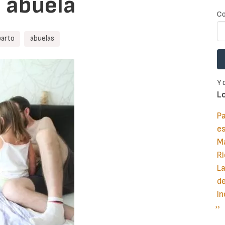
 abuela
Co
parto
abuelas
Y 
L
Pa
e
M
Ri
La
d
In
Si
››
P
pá