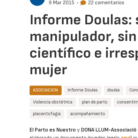
9 Mar 2015
•
22 comentarios
Informe Doulas: 
manipulador, sin
científico e irre
mujer
ASOCIACION
Informe Doulas
doulas
Cons
Violencia obstétrica
plan de parto
consentim
placentofagia
acompañamiento
El Parto es Nuestro
y
DONA LLUM-Associació C
elaborado un documento (puedes leerlo
aquí
) q