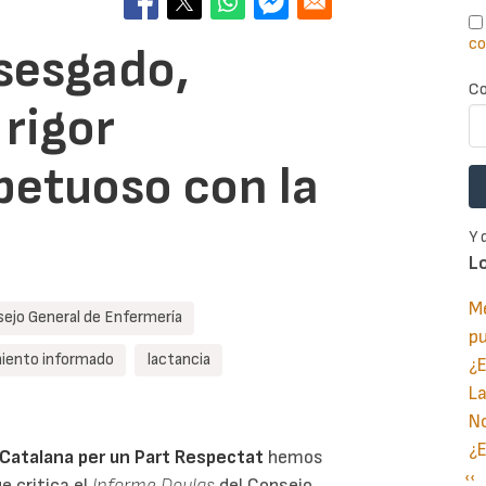
co
sesgado,
Co
 rigor
spetuoso con la
Y 
L
Me
ejo General de Enfermería
p
iento informado
lactancia
¿E
La
No
¿E
atalana per un Part Respectat
hemos
Pá
‹‹
P
ue critica el
Informe Doulas
del Consejo