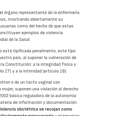
el órgano representante de la enfermería
neos, mostrando abiertamente su
 usuarias como del hecho de que estas
constituyen ejemplos de violencia
ial de la Salud.
o está tipificada penalmente, este tipo
uestro país, al suponer la vulneración de
 Constitución: a la integridad física y
lo 17) y a la intimidad (artículo 18).
ilton o de un tacto vaginal con
 mujer, suponen una violación al derecho
1/2002 básica reguladora de la autonomía
materia de información y documentación
violencia obstétrica se recojan como
rticularmente preocupante
y esperamos