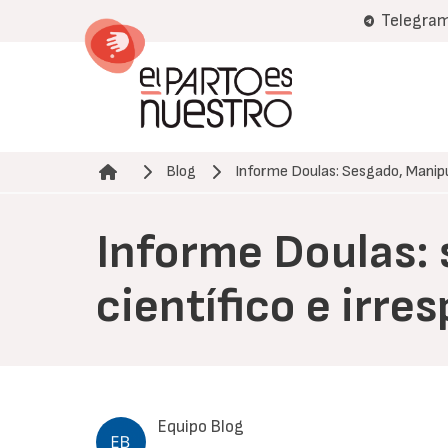
Pasar
Telegra
al
contenido
principal
Blog
Informe Doulas: Sesgado, Manip
Ruta de navegación
Informe Doulas: 
científico e irre
Equipo Blog