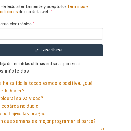
He leído atentamente y acepto los
términos y
ndiciones
de uso de la web
*
rreo electrónico
*
Suscribirse
deja de recibir las últimas entradas por email.
os más leidos
 ha salido la toxoplasmosis positiva, ¿qué
uedo hacer?
pidural salva vidas?
 cesárea no duele
 os bajéis las bragas
n que semana es mejor programar el parto?
gina
aginación
Siguiente
››