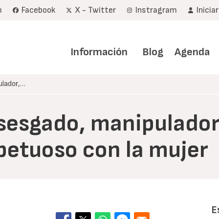
m
Facebook
X - Twitter
Instragram
Inicia
Navegación
principal
Información
Blog
Agenda
ulador,…
sesgado, manipulador,
spetuoso con la mujer
E