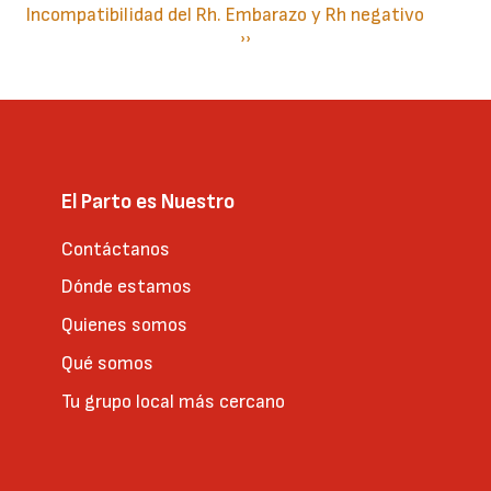
Incompatibilidad del Rh. Embarazo y Rh negativo
Paginación
Siguiente
››
página
El Parto es Nuestro
Contáctanos
Dónde estamos
Quienes somos
Qué somos
Tu grupo local más cercano