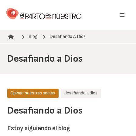
Pasar
al
contenido
principal
Blog
Desafiando A Dios
Ruta de navegación
Desafiando a Dios
Opinan nuestras socias
desafiando a dios
Desafiando a Dios
Estoy siguiendo el blog