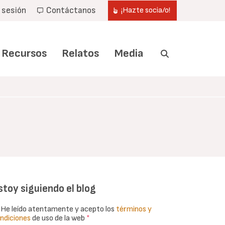
r sesión
Contáctanos
¡Hazte socia/o!
Recursos
Relatos
Media
stoy siguiendo el blog
He leído atentamente y acepto los
términos y
ndiciones
de uso de la web
*