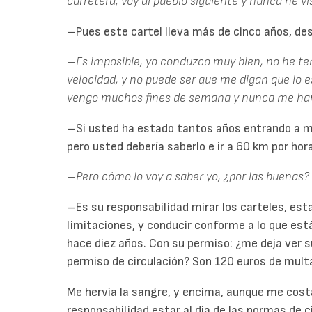
carretera, voy al pueblo siguiente y nunca he vi
–Pues este cartel lleva más de cinco años, desd
–Es imposible, yo conduzco muy bien, no he te
velocidad, y no puede ser que me digan que lo 
vengo muchos fines de semana y nunca me han
–Si usted ha estado tantos años entrando a más
pero usted debería saberlo e ir a 60 km por hora
–Pero cómo lo voy a saber yo, ¿por las buenas?
–Es su responsabilidad mirar los carteles, est
limitaciones, y conducir conforme a lo que está
hace diez años. Con su permiso: ¿me deja ver su
permiso de circulación? Son 120 euros de mult
Me hervía la sangre, y encima, aunque me costa
responsabilidad estar al día de las normas de c