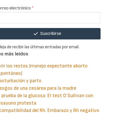
rreo electrónico
*
Suscribirse
deja de recibir las últimas entradas por email.
os más leidos
rir los restos (manejo expectante aborto
spontáneo)
asturbación y parto
esgos de una cesárea para la madre
 prueba de la glucosa: El test O´Sullivan con
esayuno protesta
compatibilidad del Rh. Embarazo y Rh negativo
guiente
aginación
gina