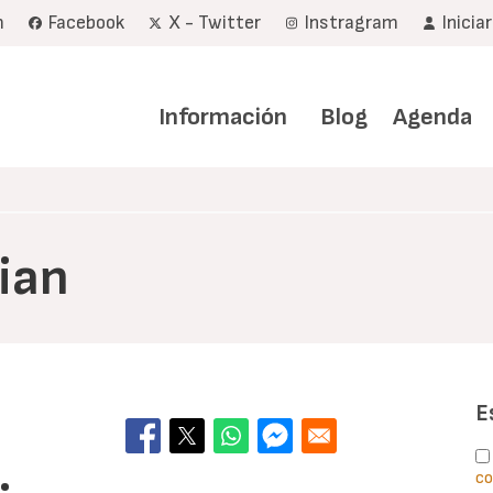
m
Facebook
X - Twitter
Instragram
Inicia
Navegación
principal
Información
Blog
Agenda
ian
E
co