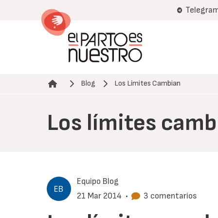
Pasar
Telegra
al
contenido
principal
Blog
Los Límites Cambian
Ruta de navegación
Los límites camb
Equipo Blog
21 Mar 2014
•
3 comentarios