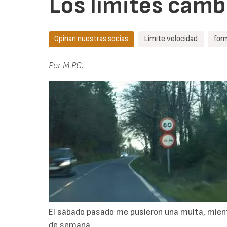
Los límites camb
Opinan nuestras socias
Límite velocidad
for
Por M.P.C.
El sábado pasado me pusieron una multa, mientr
de semana.