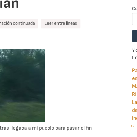
ian
Co
mación continuada
Leer entre líneas
Y 
L
Pa
e
M
Ri
La
d
In
Si
››
P
as llegaba a mi pueblo para pasar el fin
pá