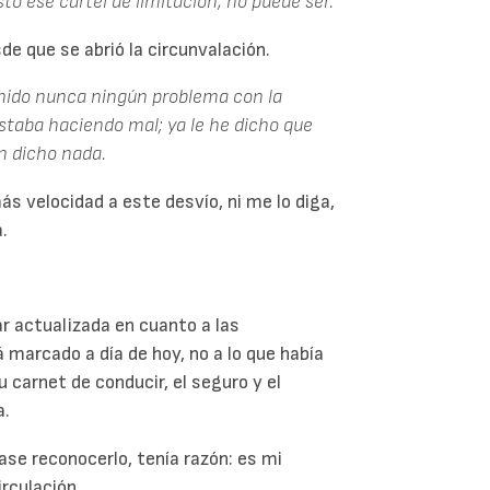
sto ese cartel de limitación, no puede ser.
e que se abrió la circunvalación.
nido nunca ningún problema con la
estaba haciendo mal; ya le he dicho que
 dicho nada.
 velocidad a este desvío, ni me lo diga,
.
ar actualizada en cuanto a las
 marcado a día de hoy, no a lo que había
 carnet de conducir, el seguro y el
a.
se reconocerlo, tenía razón: es mi
irculación.