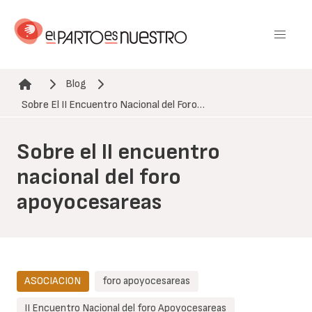
Pasar
al
contenido
principal
Blog
Ruta de navegación
Sobre El II Encuentro Nacional del Foro…
Sobre el II encuentro
nacional del foro
apoyocesareas
ASOCIACION
foro apoyocesareas
II Encuentro Nacional del foro Apoyocesareas