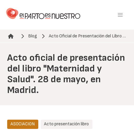
Pasar
al
contenido
principal
Blog
Acto Oficial de Presentación del Libro …
Ruta de navegación
Acto oficial de presentación
del libro "Maternidad y
Salud". 28 de mayo, en
Madrid.
ASOCIACION
Acto presentación libro