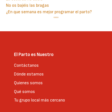
No os bajéis las bragas
¿En que semana es mejor programar el parto?
Paginación
Página
‹‹
Siguiente
››
anterior
página
El Parto es Nuestro
Contáctanos
Dónde estamos
Quienes somos
Qué somos
Tu grupo local más cercano