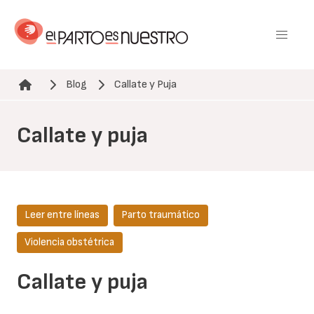
Pasar
al
contenido
principal
Blog
Callate y Puja
Ruta de navegación
Callate y puja
Leer entre líneas
Parto traumático
Violencia obstétrica
Callate y puja