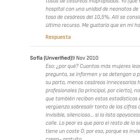
tasas de cesáreas inapropiadas. Yo (que h
hospital con una unidad de neonatos de 
tasa de cesáreas del 10,5%. Allí se consi
último recurso. Me gustaría que en mi h
Respuesta
Sofía (unverified)
9 Nov 2010
Eso: ¿por qué? Cuantas más mujeres lean
pregunta, se informen y se detengan a pe
su parto, menos cesáreas innecesarias ha
profesionales (la principal, por cierto), 
que también reciban estas estadísticas 
vergüenza sobresalir tanto de las cifra
invisible, silencioso... si la lista apoyoc
calle. Lo peor es que para el resto de l
tiene un coste 0: por eso, porque es invi
creen- gratuito.