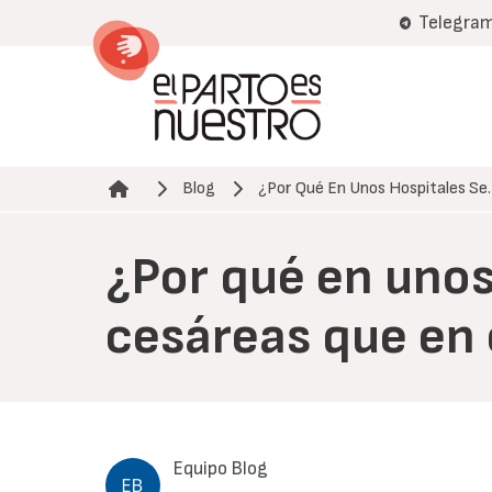
Pasar
Telegra
al
contenido
principal
Blog
¿Por Qué En Unos Hospitales Se
Ruta de navegación
¿Por qué en uno
cesáreas que en 
Equipo Blog