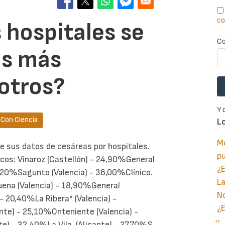
co
 hospitales se
Co
as más
otros?
Y 
r Con Ciencia
L
Me
 sus datos de cesáreas por hospitales.
p
icos: Vinaroz (Castellón) - 24,90%General
¿E
9,20%Sagunto (Valencia) - 36,00%Clínico.
La
uena (Valencia) - 18,90%General
No
- 20,40%La Ribera* (Valencia) -
¿E
nte) - 25,10%Onteniente (Valencia) -
Pá
‹‹
P
e) - 32,40%La Vila. (Alicante) - 27,70%S.