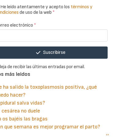
He leído atentamente y acepto los
términos y
ndiciones
de uso de la web
*
rreo electrónico
*
Suscribirse
deja de recibir las últimas entradas por email.
os más leidos
 ha salido la toxoplasmosis positiva, ¿qué
uedo hacer?
pidural salva vidas?
 cesárea no duele
 os bajéis las bragas
n que semana es mejor programar el parto?
gina
aginación
Siguiente
››