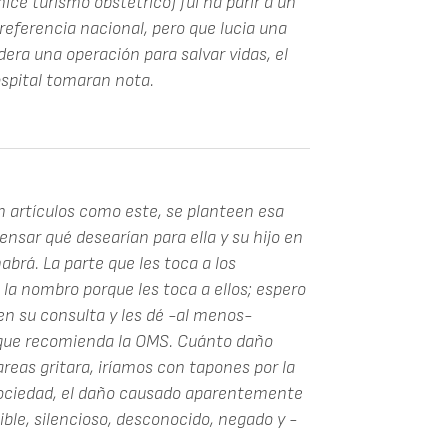
ice turismo obstetrico) fui ha parir a un
referencia nacional, pero que lucia una
dera una operación para salvar vidas, el
ospital tomaran nota.
 artículos como este, se planteen esa
nsar qué desearían para ella y su hijo en
brá. La parte que les toca a los
no la nombro porque les toca a ellos; espero
en su consulta y les dé -al menos-
s que recomienda la OMS. Cuánto daño
esareas gritara, iríamos con tapones por la
a sociedad, el daño causado aparentemente
sible, silencioso, desconocido, negado y -