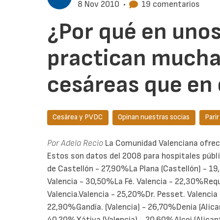
8 Nov 2010
•
19 comentarios
¿Por qué en unos
practican much
cesáreas que en 
Cesárea y PVDC
Opinan nuestras socias
Pari
Por Adela Recio
La Comunidad Valenciana ofrece
Estos son datos del 2008 para hospitales públ
de Castellón - 27,90%La Plana (Castellón) - 1
Valencia - 30,50%La Fé. Valencia - 22,30%Req
Valencia.Valencia - 25,20%Dr. Pesset. Valencia 
22,90%Gandía. (Valencia) - 26,70%Denia (Alica
40,20%Xátiva (Valencia) - 20,60%Alcoi (Alicant