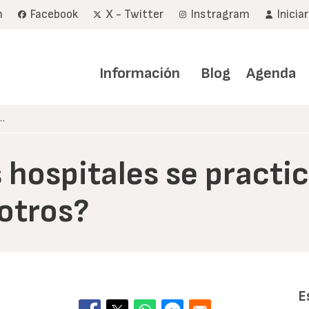
m
Facebook
X - Twitter
Instragram
Inicia
Navegación
principal
Información
Blog
Agenda
…
s hospitales se pract
otros?
E