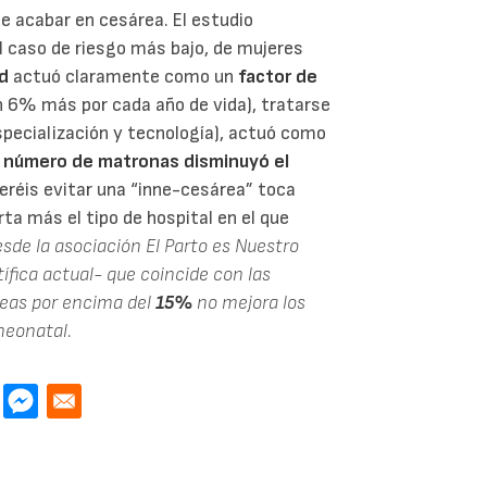
de acabar en cesárea. El estudio
 el caso de riesgo más bajo, de mujeres
ad
actuó claramente como un
factor de
 6% más por cada año de vida), tratarse
pecialización y tecnología), actuó como
l
número de matronas
disminuyó el
ueréis evitar una “inne-cesárea” toca
ta más el tipo de hospital en el que
sde la asociación El Parto es Nuestro
ífica actual- que coincide con las
eas por encima del
15%
no mejora los
neonatal.