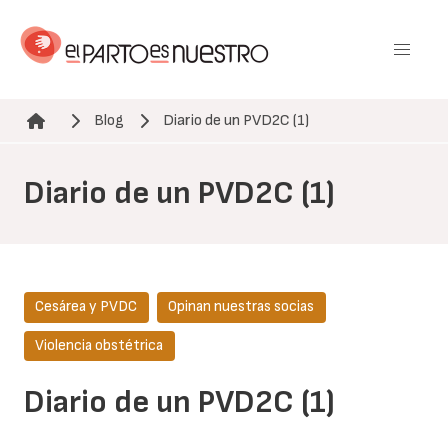
Pasar
al
contenido
principal
Blog
Diario de un PVD2C (1)
Ruta de navegación
Diario de un PVD2C (1)
Cesárea y PVDC
Opinan nuestras socias
Violencia obstétrica
Diario de un PVD2C (1)