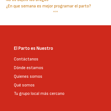
¿En que semana es mejor programar el parto?
Paginación
Página
‹‹
Siguiente
››
anterior
página
El Parto es Nuestro
Contáctanos
Dónde estamos
Quienes somos
Qué somos
Tu grupo local más cercano