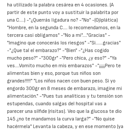
ha utilizado la palabra cesárea en 4 ocasiones. (A
partir de este punto voy a sustituir la palabrita por
una C....) -"¿Querrás ligadura no? -"No" -(Ojiplática)
"Hombre, en la segunda C.... lo recomendamos, en la
tercera casi obligamos" -"No a mi"...."Gracias" -
"Imagino que conocerás los riesgos" -"Si......gracias"
-"¿Que tal el embarazo?" -"Bien" -"¿Has cogido
mucho peso?" -"300gr" -"Pero chica, ¿y eso?" -"Ya
ves....Vomito mucho en mis embarazos" -"¡¡¡¡¡Pero te
alimentas bien y eso, porque tus niños son
grandes!!!!!" "Los niños nacen con buen peso. Si yo
engordo 300gr en 8 meses de embarazo, imagine mi
alimentación." -"Pues tus analíticas y tu tensión son
estupendas, cuando salgas del hospital vas a
parecer una sílfide (risitas). Veo que la glucosa te dio
145 ¿no te mandamos la curva larga?" -"No quise
hacérmela" Levanta la cabeza, y en ese momento (ya