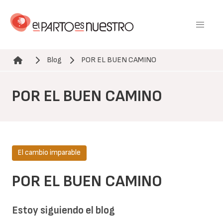
Pasar
al
contenido
principal
Blog
POR EL BUEN CAMINO
Ruta de navegación
POR EL BUEN CAMINO
El cambio imparable
POR EL BUEN CAMINO
Estoy siguiendo el blog