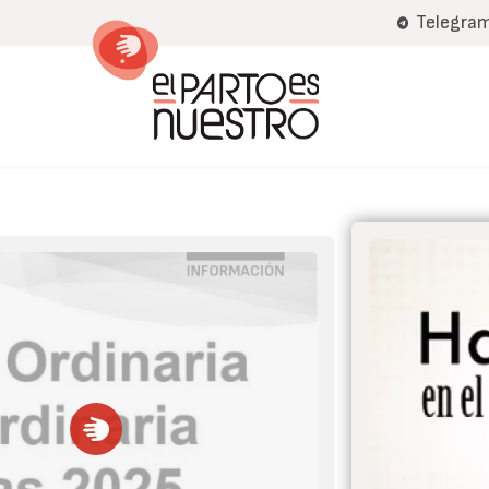
Pasar
Telegra
al
contenido
principal
BLOG