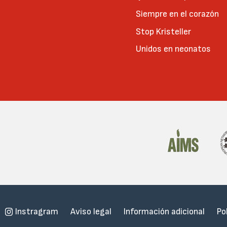
Siempre en el corazón
Stop Kristeller
Unidos en neonatos
Menu
Instragram
Aviso legal
Información adicional
Po
Subfooter