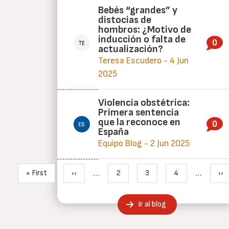
Bebés “grandes” y
distocias de
hombros: ¿Motivo de
inducción o falta de
0
actualización?
Teresa Escudero - 4 Jun
2025
Violencia obstétrica:
Primera sentencia
que la reconoce en
0
España
Equipo Blog - 2 Jun 2025
Paginación
…
…
« First
‹‹
2
3
4
››
Primera página
Página anterior
Page
Página actual
Page
Si
Ir al blog