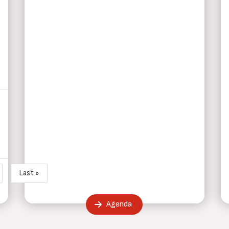
Last »
guiente página
Última página
Agenda