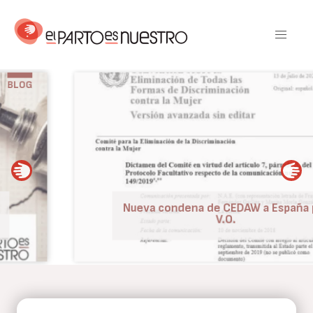
Pasar
al
contenido
principal
BLOG
Nueva condena de CEDAW a España por
V.O.