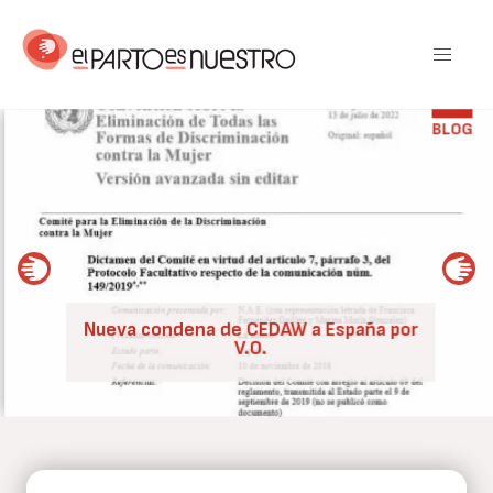
Pasar
al
contenido
principal
BLOG
Nueva condena de CEDAW a España por
V.O.