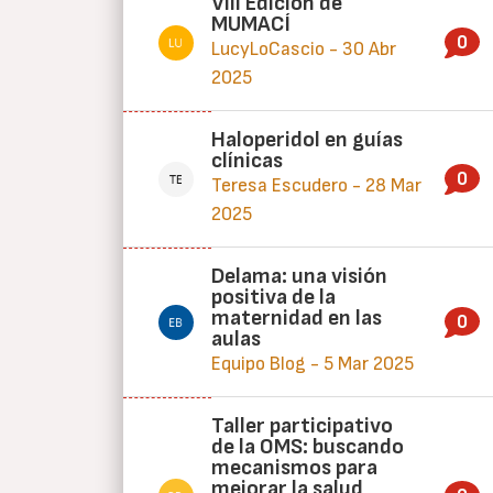
VIII Edición de
MUMACÍ
0
LucyLoCascio - 30 Abr
2025
Haloperidol en guías
clínicas
0
Teresa Escudero - 28 Mar
2025
Delama: una visión
positiva de la
maternidad en las
0
aulas
Equipo Blog - 5 Mar 2025
Taller participativo
de la OMS: buscando
mecanismos para
mejorar la salud