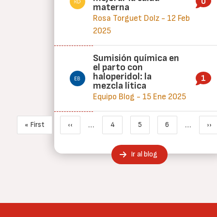
0
materna
Rosa Torguet Dolz - 12 Feb
2025
Sumisión química en
el parto con
haloperidol: la
1
mezcla lítica
Equipo Blog - 15 Ene 2025
Paginación
…
…
« First
‹‹
4
5
6
››
Primera página
Página anterior
Page
Página actual
Page
Si
Ir al blog