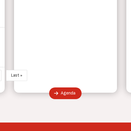
Last »
guiente página
Última página
Agenda